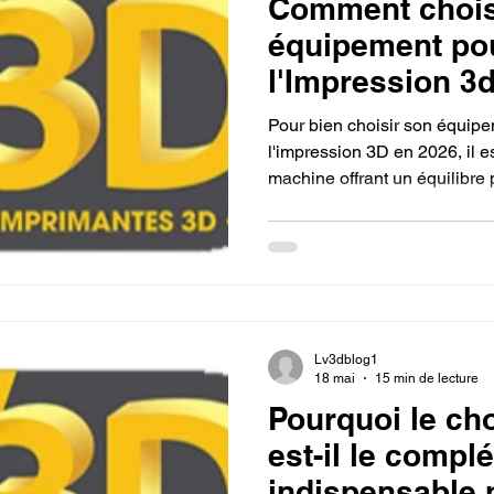
Comment choisi
équipement po
l'Impression 3d
Pour bien choisir son équip
l'impression 3D en 2026, il es
machine offrant un équilibre 
vitesse et évolutivité matériell
liées aux calibrations manue
débutants doivent s'orienter 
modernes de type CoreXY ou
dernière génération entière
Lv3dblog1
18 mai
15 min de lecture
Pourquoi le cho
est-il le compl
indispensable 