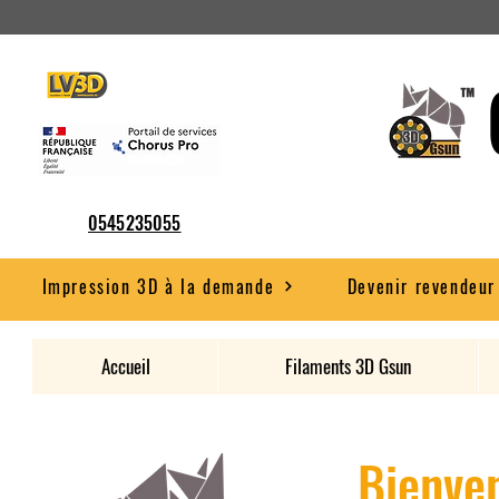
0545235055
Impression 3D à la demande
Devenir revendeur
Accueil
Filaments 3D Gsun
Bienven