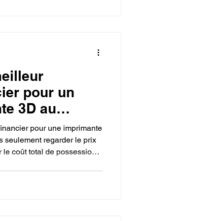
 leur vitesse atteignant 500
nt des pièces mécaniques
usion 360
eilleur
cier pour un
te 3D au
avec un bon SAV
 financier pour une imprimante
 seulement regarder le prix
er le coût total de possession
 plus rentable consiste à
rmante comme la Bambu Lab
(environ 260 €) auprès de
sés tels que LV3D, Polyfab3D