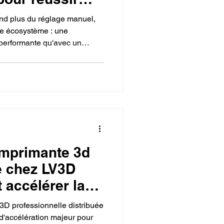
 la meilleure
end plus du réglage manuel,
pour débuter
re écosystème : une
t performante qu'avec un
?
le. En privilégiant des
vous sécurisez vos
ai, tout en simplifiant la
ment pour vous concentrer
n et le design numérique.
imprimante 3d
e chez LV3D
 accélérer la
ntreprise ?
3D professionnelle distribuée
 d'accélération majeur pour