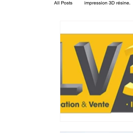
All Posts
impression 3D résine.
CONCESSION LV3D
JEU
SCANNER 3D
Formation 
SEO
filament 3D
Refa
Entretien imprimante 3D
p
Bambu Lab X2D
fusion 36