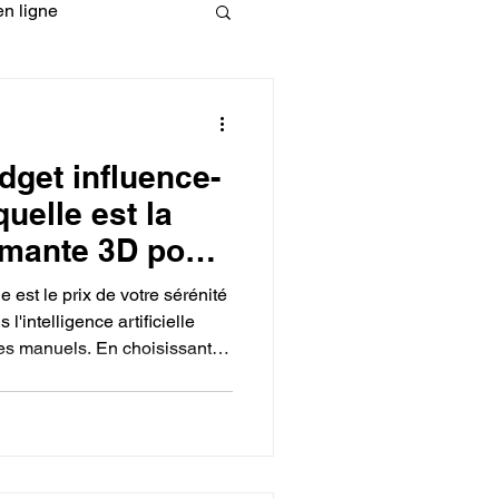
n ligne
fessionelle
get influence-
ormation 3D en ligne.
quelle est la
imante 3D pour
églages ?
 est le prix de votre sérénité
 l'intelligence artificielle
ges manuels. En choisissant
CREALITY
tion d'erreurs par IA et la
s sécurisez non seulement
 vous offrez également une
 de suivre votre montée en
fessionnelle.