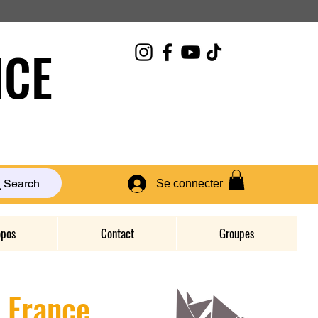
CE
Search
Se connecter
opos
Contact
Groupes
D France