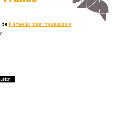
s de
filaments pour impressions
e...
fusion