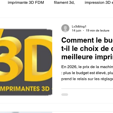
imprimante 3D FDM
filament 3d,
impression 3D e
 LV3D
Formation
filament PLA
imprimante 3d pro
Lv3dblog1
14 juin
19 min de lecture
Comment le bud
à l'impression 3D CPF
impression 3D à la demande
F
t-il le choix de 
meilleure impr
ire une piece en 3D
Filament PETG
Filament ABS
débuter sans r
En 2026, le prix de la machine
: plus le budget est élevé, plus
prend le relais sur les régla
ostraitement
SNAPMAKER
CRÉALITY SPARK X I7
un modèle qui intègre la détec
gestion multi-matériaux, vou
vos premiers pas, mais vous
plateforme évolutive capable
0
fusion 360
Formation CREALITY PRINT
compétence technique et pro