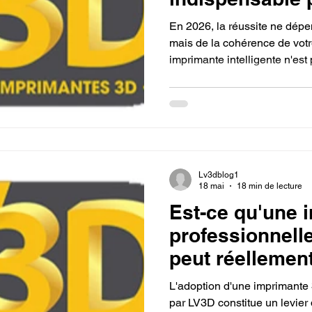
avec quelle est
En 2026, la réussite ne dép
imprimante 3D 
mais de la cohérence de vot
imprimante intelligente n'es
sans réglages 
filament de qualité industriel
matériaux tracés et stables, 
impressions dès le premier ess
maintenance de votre équipe
exclusivement sur la créatio
Lv3dblog1
18 mai
18 min de lecture
Est-ce qu'une 
professionnell
peut réellement
R&D de votre e
L'adoption d'une imprimante 
par LV3D constitue un levier