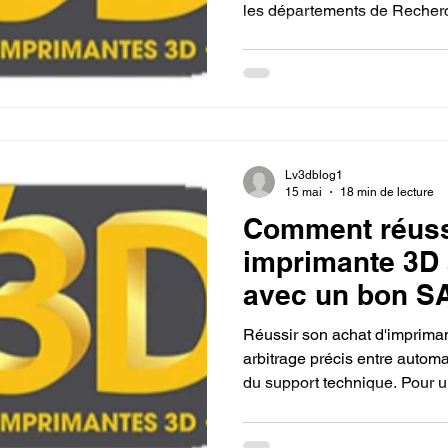
les départements de Reche
transformant le cycle traditi
processus d'itération rapide e
Lv3dblog1
15 mai
18 min de lecture
Comment réuss
imprimante 3D 
avec un bon S
Réussir son achat d'imprima
arbitrage précis entre automa
du support technique. Pour un
experts recommandent des
Lab A1 ou la Creality K1, sal