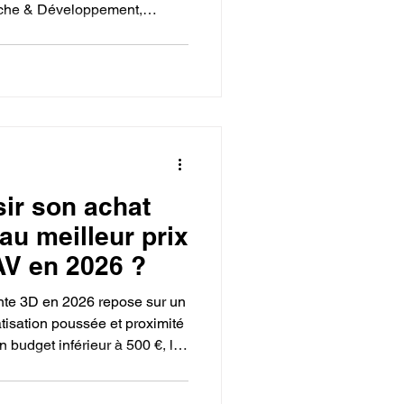
rche & Développement,
onnel de conception en un
t continu.
ir son achat
au meilleur prix
AV en 2026 ?
nte 3D en 2026 repose sur un
tisation poussée et proximité
 budget inférieur à 500 €, les
 modèles comme la Bambu
uées pour leur calibration