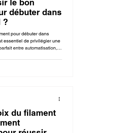
r le bon
ur débuter dans
 ?
ement pour débuter dans
t essentiel de privilégier une
parfait entre automatisation,
e, afin d'éviter les frustrations
lles complexes. Les
vers des architectures
 des "bédlingers" de
ment carénées
ix du filament
ément
pour réussir