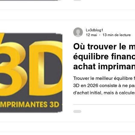
automatique "zéro réglage" et
mm/s. Si vos projets inclue
complexes modélisées sur F
Lv3dblog1
12 mai
13 min de lecture
Où trouver le m
équilibre finan
achat impriman
meilleur prix 
Trouver le meilleur équilibre
?
3D en 2026 consiste à ne pas
d'achat initial, mais à calcul
sur deux ans. La stratégie la
acquérir une machine perfo
A1 ou la Creality SparkX i7 
revendeurs français spéciali
ou Atome3D.