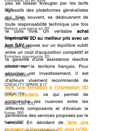
Formation 3D en ligne.
pas se laisser aveugler par les tarifs 
SEO
agressifs des plateformes généralistes 
qui, bien souvent, se dédouanent de 
filament 3D
toute responsabilité technique une fois 
Refaire une piece en 3D
le colis livré. Un véritable 
achat 
Filament PETG
imprimante 3D au meilleur prix avec un 
bon SAV
 repose sur un équilibre subtil 
Filament ABS
entre un coût d'acquisition compétitif et 
Entretien imprimante 3D
la garantie d'une assistance réactive 
postraitement
située sur le territoire français. Pour 
sécuriser cet investissement, il est 
SNAPMAKER
d'ailleurs vivement recommandé de 
CRÉALITY SPARK X I7
faire une formation à l'impression 3D 
CREALITY
pour débutant
, ce qui permet de 
comprendre les nuances entre les 
Bambu Lab X2D
différents composants et d'évaluer la 
fusion 360
pertinence des services proposés par le 
fusion 360
vendeur. En décidant de
faire une 
formation à l'impression 3D chez LV3D
, 