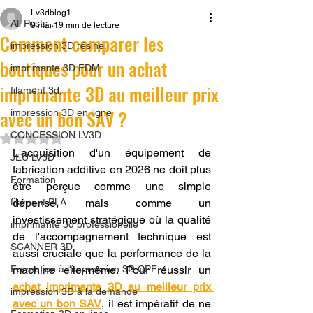
Lv3dblog1
All Posts
9 mai
19 min de lecture
Comment comparer les
impression 3D résine.
boutiques pour un achat
imprimante 3D FDM
imprimante 3D au meilleur prix
filament 3d,
avec un bon SAV ?
impression 3D en ligne
CONCESSION LV3D
Noté NaN étoiles sur 5.
L'acquisition d'un équipement de 
JEU LV3D
fabrication additive en 2026 ne doit plus 
Formation
être perçue comme une simple 
filament PLA
dépense, mais comme un 
investissement stratégique où la qualité 
imprimante 3d professionelle
de l'accompagnement technique est 
SCANNER 3D
aussi cruciale que la performance de la 
Formation à l'impression 3D CPF
machine elle-même. Pour réussir un 
achat imprimante 3D au meilleur prix 
impression 3D à la demande
avec un bon SAV
, il est impératif de ne 