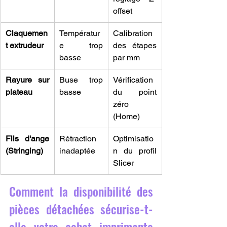
offset
Claquemen
Températur
Calibration 
t extrudeur
e trop 
des étapes 
basse
par mm
Rayure sur 
Buse trop 
Vérification 
plateau
basse
du point 
zéro 
(Home)
Fils d'ange 
Rétraction 
Optimisatio
(Stringing)
inadaptée
n du profil 
Slicer
Comment la disponibilité des 
pièces détachées sécurise-t-
elle votre achat imprimante 