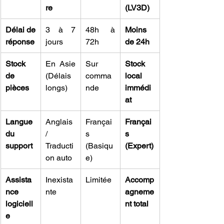
re
(LV3D)
Délai de 
3 à 7 
48h à 
Moins 
réponse
jours
72h
de 24h
Stock 
En Asie 
Sur 
Stock 
de 
(Délais 
comma
local 
pièces
longs)
nde
immédi
at
Langue 
Anglais 
Françai
Françai
du 
/ 
s 
s 
support
Traducti
(Basiqu
(Expert)
on auto
e)
Assista
Inexista
Limitée
Accomp
nce 
nte
agneme
logiciell
nt total
e