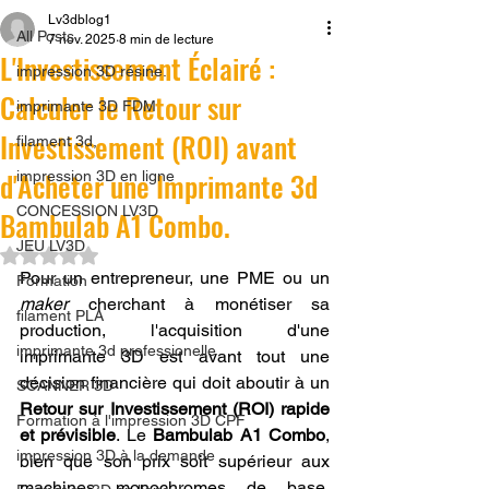
Lv3dblog1
All Posts
7 nov. 2025
8 min de lecture
L'Investissement Éclairé :
impression 3D résine.
Calculer le Retour sur
imprimante 3D FDM
Investissement (ROI) avant
filament 3d,
d'Acheter une Imprimante 3d
impression 3D en ligne
CONCESSION LV3D
Bambulab A1 Combo.
JEU LV3D
Noté NaN étoiles sur 5.
Pour un entrepreneur, une PME ou un 
Formation
maker
 cherchant à monétiser sa 
filament PLA
production, l'acquisition d'une 
imprimante 3d professionelle
imprimante 3D est avant tout une 
décision financière qui doit aboutir à un 
SCANNER 3D
Retour sur Investissement (ROI) rapide 
Formation à l'impression 3D CPF
et prévisible
. Le 
Bambulab A1 Combo
, 
impression 3D à la demande
bien que son prix soit supérieur aux 
machines monochromes de base, 