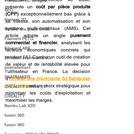
Formation 3D en ligne.
présente un 
coût par pièce produite 
SEO
(CPP)
 exceptionnellement bas grâce à 
filament 3D
sa vitesse, son automatisation et son 
système multi-matériaux (AMS). Cet 
Refaire une piece en 3D
article adopte un angle 
purement 
Filament PETG
commercial et financier
, analysant les 
Filament ABS
facteurs économiques concrets qui 
rendent l'A1 Combo un outil de création 
Entretien imprimante 3D
de valeur et de rentabilité élevée pour 
postraitement
l'utilisateur en France. La décision 
SNAPMAKER
d'
Acheter une Imprimante 3d Bambulab 
A1 Combo
 est un choix stratégique pour 
CRÉALITY SPARK X I7
minimiser les coûts d'exploitation et 
CREALITY
maximiser les marges.
Bambu Lab X2D
fusion 360
fusion 360