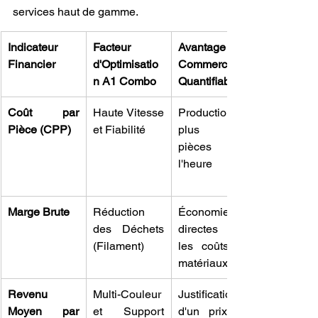
services haut de gamme.
Indicateur 
Facteur 
Avantage 
Financier
d'Optimisatio
Commercial 
n A1 Combo
Quantifiable
Coût par 
Haute Vitesse 
Production de 
Pièce (CPP)
et Fiabilité
plus de 
pièces à 
l'heure
Marge Brute
Réduction 
Économies 
des Déchets 
directes sur 
(Filament)
les coûts de 
matériaux
Revenu 
Multi-Couleur 
Justification 
Moyen par 
et Support 
d'un prix de 