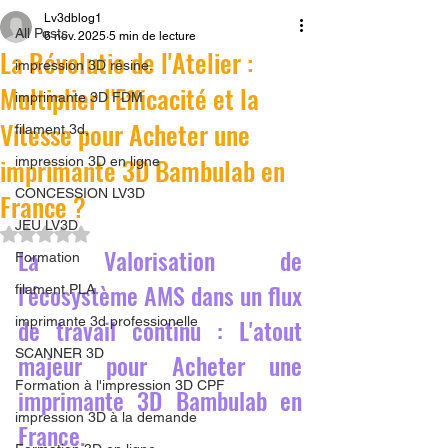
Lv3dblog1
All Posts
6 nov. 2025
5 min de lecture
La Révolutio de l'Atelier :
impression 3D résine.
Multiplier l'Efficacité et la
imprimante 3D FDM
Vitesse pour Acheter une
filament 3d,
imprimante 3D Bambulab en
impression 3D en ligne
CONCESSION LV3D
France ?
JEU LV3D
Noté NaN étoiles sur 5.
La Valorisation de 
Formation
l'écosystème AMS dans un flux 
filament PLA
de travail continu : L'atout 
imprimante 3d professionelle
SCANNER 3D
majeur pour Acheter une 
Formation à l'impression 3D CPF
imprimante 3D Bambulab en 
impression 3D à la demande
France.