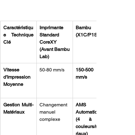
Caractéristiqu
Imprimante 
Bambu Lab 
e Technique 
Standard 
(X1C/P1S)
Clé
CoreXY 
(Avant Bambu 
Lab)
Vitesse 
50-80 mm/s
150-500 
d'Impression 
mm/s
Moyenne
Gestion Multi-
Changement 
AMS 
Matériaux
manuel 
Automatique 
complexe
(4 à 16 
couleurs/maté
riaux)