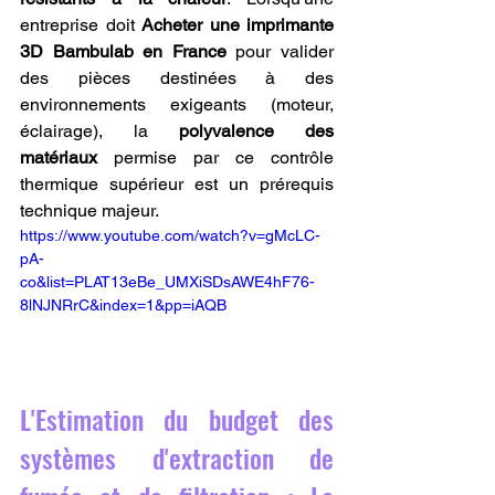
entreprise doit 
Acheter une imprimante 
3D Bambulab en France
 pour valider 
des pièces destinées à des 
environnements exigeants (moteur, 
éclairage), la 
polyvalence des 
matériaux
 permise par ce contrôle 
thermique supérieur est un prérequis 
technique majeur.
https://www.youtube.com/watch?v=gMcLC-
pA-
co&list=PLAT13eBe_UMXiSDsAWE4hF76-
8lNJNRrC&index=1&pp=iAQB
L'Estimation du budget des 
systèmes d'extraction de 