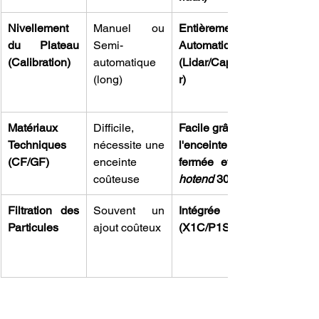
Nivellement 
Manuel ou 
Entièrement 
du Plateau 
Semi-
Automatique 
(Calibration)
automatique 
(Lidar/Capteu
(long)
r)
Matériaux 
Difficile, 
Facile grâce à 
Techniques 
nécessite une 
l'enceinte 
(CF/GF)
enceinte 
coûteuse
hotend
 300°C
Filtration des 
Souvent un 
Intégrée 
Particules
ajout coûteux
(X1C/P1S)
Ce tableau technique démontre que le 
choix d'
Acheter une imprimante 3D 