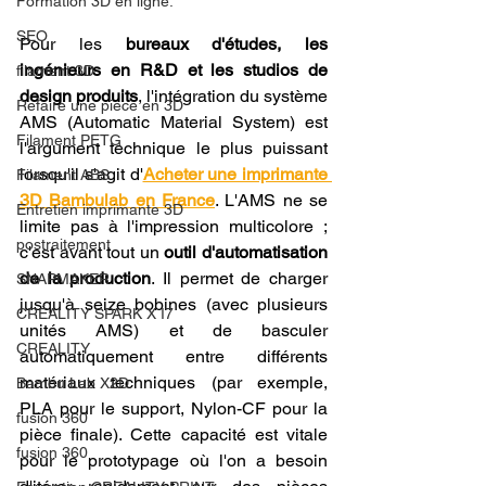
Formation 3D en ligne.
SEO
Pour les 
bureaux d'études, les 
ingénieurs en R&D et les studios de 
filament 3D
design produits
, l'intégration du système 
Refaire une piece en 3D
AMS (Automatic Material System) est 
Filament PETG
l'argument technique le plus puissant 
lorsqu'il s'agit d'
Acheter une imprimante 
Filament ABS
3D Bambulab en France
. L'AMS ne se 
Entretien imprimante 3D
limite pas à l'impression multicolore ; 
postraitement
c'est avant tout un 
outil d'automatisation 
de la production
. Il permet de charger 
SNAPMAKER
jusqu'à seize bobines (avec plusieurs 
CRÉALITY SPARK X I7
unités AMS) et de basculer 
CREALITY
automatiquement entre différents 
matériaux techniques (par exemple, 
Bambu Lab X2D
PLA pour le support, Nylon-CF pour la 
fusion 360
pièce finale). Cette capacité est vitale 
fusion 360
pour le prototypage où l'on a besoin 