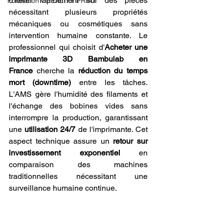
d'itérer rapidement sur des pièces 
Formation CREALITY PRINT
nécessitant plusieurs propriétés 
mécaniques ou cosmétiques sans 
intervention humaine constante. Le 
professionnel qui choisit d'
Acheter une 
imprimante 3D Bambulab en 
France
 cherche la 
réduction du temps 
mort (downtime)
 entre les tâches. 
L'AMS gère l'humidité des filaments et 
l'échange des bobines vides sans 
interrompre la production, garantissant 
une 
utilisation 24/7
 de l'imprimante. Cet 
aspect technique assure un 
retour sur 
investissement exponentiel
 en 
comparaison des machines 
traditionnelles nécessitant une 
surveillance humaine continue.