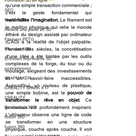
Formation 3D en ligne.
qu'une simple transaction commerciale ; 
SEO
c'est le geste fondamental qui 
matérialise l'imagination
. Le filament est 
filament 3D
le maillon physique qui relie le monde 
Refaire une piece en 3D
éthéré du design assisté par ordinateur 
Filament PETG
(CAO) à la réalité de l'objet palpable. 
Pendant des siècles, la concrétisation 
Filament ABS
d'une idée a été limitée par les outils 
Entretien imprimante 3D
complexes de la forge, du tour ou du 
postraitement
moulage, exigeant des investissements 
et un savoir-faire inaccessibles. 
SNAPMAKER
Aujourd'hui, un rouleau de plastique, 
CRÉALITY SPARK X I7
une simple bobine, est le 
pouvoir de 
CREALITY
transformer le rêve en objet
. Ce 
processus est profondément inspirant. 
Bambu Lab X2D
L'utilisateur observe une ligne de code 
fusion 360
se transformer en une structure 
fusion 360
physique, couche après couche. Il voit 