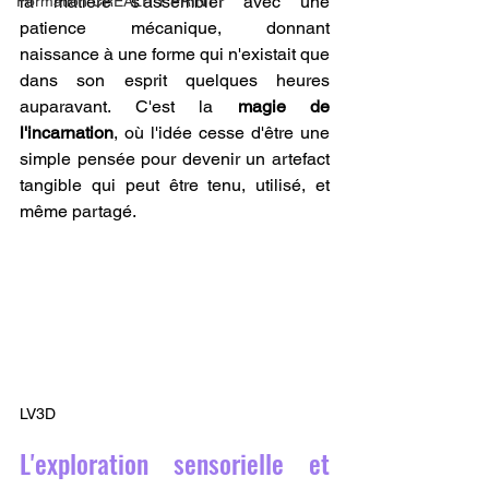
la matière s'assembler avec une 
Formation CREALITY PRINT
patience mécanique, donnant 
naissance à une forme qui n'existait que 
dans son esprit quelques heures 
auparavant. C'est la 
magie de 
l'incarnation
, où l'idée cesse d'être une 
simple pensée pour devenir un artefact 
tangible qui peut être tenu, utilisé, et 
même partagé.
LV3D
L'exploration sensorielle et 