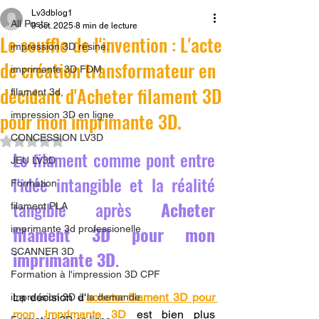
Lv3dblog1
All Posts
9 oct. 2025
8 min de lecture
Le souffle de l'invention : L'acte
impression 3D résine.
de création transformateur en
imprimante 3D FDM
décidant d'Acheter filament 3D
filament 3d,
pour mon imprimante 3D.
impression 3D en ligne
CONCESSION LV3D
Noté NaN étoiles sur 5.
Le filament comme pont entre 
JEU LV3D
l'idée intangible et la réalité 
Formation
tangible après 
Acheter 
filament PLA
filament 3D pour mon 
imprimante 3d professionelle
SCANNER 3D
imprimante 3D
.
Formation à l'impression 3D CPF
La décision d'
acheter filament 3D pour 
impression 3D à la demande
mon imprimante 3D
 est bien plus 