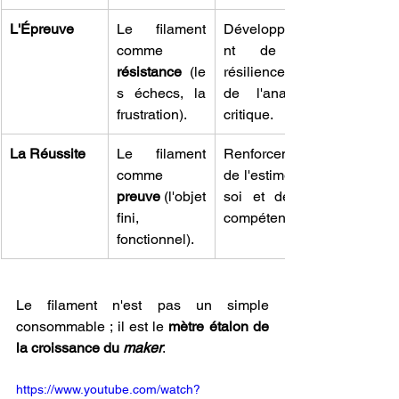
L'Épreuve
Le filament 
Développeme
comme 
nt de la 
résistance
 (le
résilience et 
s échecs, la 
de l'analyse 
frustration).
critique.
La Réussite
Le filament 
Renforcement 
comme 
de l'estime de 
preuve
 (l'objet 
soi et de la 
fini, 
compétence.
fonctionnel).
Le filament n'est pas un simple 
consommable ; il est le 
mètre étalon de 
la croissance du 
maker
. 
https://www.youtube.com/watch?