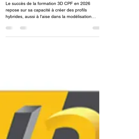
numérique en 2026 ?
Le succès de la formation 3D CPF en 2026
repose sur sa capacité à créer des profils
hybrides, aussi à l'aise dans la modélisation
virtuelle que dans la fabrication réelle. Si la
gamme Bambu Lab sert de porte d'entrée
pédagogique pour son ergonomie, la Snapmaker
U1 est le standard pour l'enseignement technique
poussé. Ce pilier éducatif est ce qui permet à
l'industrie numérique de rester compétitive face
aux enjeux de production mondiale.