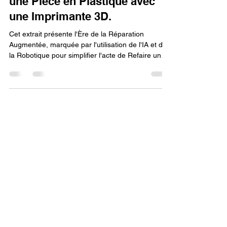
L'Ère de la Réparation
Augmentée : Quand l'IA et la
Robotique Aident à Refaire
une Pièce en Plastique avec
une Imprimante 3D.
Cet extrait présente l'Ère de la Réparation
Augmentée, marquée par l'utilisation de l'IA et de
la Robotique pour simplifier l'acte de Refaire une
Pièce en Plastique avec une imprimante 3D. L'IA
génère automatiquement le modèle CAO à partir
d'un scan, tandis que la robotique automatise le
flux de travail (changement de filament, lancement
de l'impression). Cette synergie rend le processus
quasi-autonome, transformant l'imprimante 3D en
un appareil de réparation intelligent.