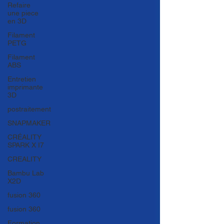
Refaire
une piece
en 3D
Filament
PETG
Filament
ABS
Entretien
imprimante
3D
postraitement
SNAPMAKER
CRÉALITY
SPARK X I7
CREALITY
Bambu Lab
X2D
fusion 360
fusion 360
Formation