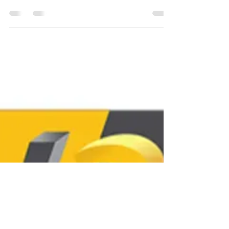
avant d'Acheter une
imprimante3d pas cher .
Si l'achat d'une imprimante 3D pas cher a
largement démocratisé l'accès à la technologie, le
véritable fossé réside non pas dans le coût du
matériel, mais dans la maîtrise technique de la
fabrication additive. Pour transformer cet achat
initial abordable en une capacité productive réelle
et éviter les frustrations liées aux échecs
d'impression, il est essentiel de faire une
formation à l'impression 3D avec mon compte
CPF dans un centre de formation LV3D. Cette
formation garan