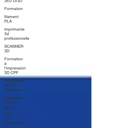
JEU LV3D
Formation
filament
PLA
imprimante
3d
professionelle
SCANNER
3D
Formation
à
l'impression
3D CPF
impression
3D à la
demande
Formation
3D en
ligne.
SEO
filament 3D