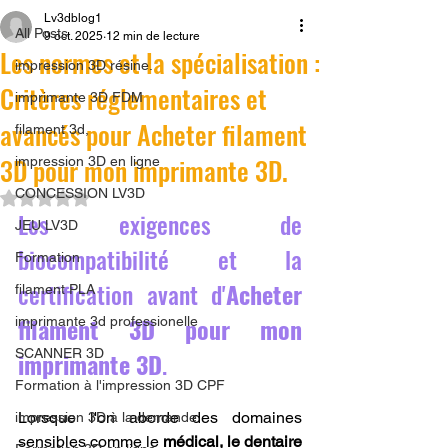
Lv3dblog1
All Posts
9 oct. 2025
12 min de lecture
Les normes et la spécialisation :
impression 3D résine.
Critères réglementaires et
imprimante 3D FDM
avancés pour Acheter filament
filament 3d,
3D pour mon imprimante 3D.
impression 3D en ligne
CONCESSION LV3D
Noté NaN étoiles sur 5.
Les exigences de 
JEU LV3D
biocompatibilité et la 
Formation
certification avant d'
Acheter 
filament PLA
filament 3D pour mon 
imprimante 3d professionelle
SCANNER 3D
imprimante 3D
.
Formation à l'impression 3D CPF
Lorsque l'on aborde des domaines 
impression 3D à la demande
sensibles comme le 
médical, le dentaire 