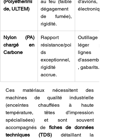
(Polyétherimi
au feu (faible 
d'avions, 
de, ULTEM)
dégagement 
électronique.
de fumée), 
rigidité.
Nylon (PA) 
Rapport 
Outillage 
chargé en 
résistance/poi
léger pour 
Carbone
ds 
lignes 
exceptionnel, 
d'assemblage
rigidité 
, gabarits.
accrue.
Ces matériaux nécessitent des 
machines de qualité industrielle 
(enceintes chauffées à haute 
température, têtes d'impression 
spécialisées) et sont souvent 
accompagnés de 
fiches de données 
techniques (TDS)
 détaillant la 