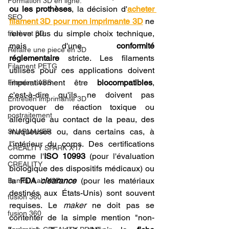
Formation 3D en ligne.
ou les prothèses
, la décision d'
acheter 
SEO
filament 3D pour mon imprimante 3D
 ne 
relève plus du simple choix technique, 
filament 3D
mais d'une 
conformité 
Refaire une piece en 3D
réglementaire
 stricte. Les filaments 
Filament PETG
utilisés pour ces applications doivent 
impérativement être 
biocompatibles
, 
Filament ABS
c'est-à-dire qu'ils ne doivent pas 
Entretien imprimante 3D
provoquer de réaction toxique ou 
postraitement
allergique au contact de la peau, des 
muqueuses ou, dans certains cas, à 
SNAPMAKER
l'intérieur du corps. Des certifications 
CRÉALITY SPARK X I7
comme l'
ISO 10993
 (pour l'évaluation 
CREALITY
biologique des dispositifs médicaux) ou 
la 
FDA 
clearance
 (pour les matériaux 
Bambu Lab X2D
destinés aux États-Unis) sont souvent 
fusion 360
requises. Le 
maker
 ne doit pas se 
fusion 360
contenter de la simple mention "non-