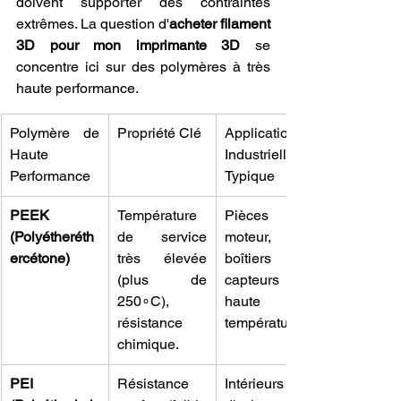
doivent supporter des contraintes 
extrêmes. La question d'
acheter filament 
3D pour mon imprimante 3D
 se 
concentre ici sur des polymères à très 
haute performance.
Polymère de 
Propriété Clé
Application 
Haute 
Industrielle 
Performance
Typique
PEEK 
Température 
Pièces de 
(Polyétheréth
de service 
moteur, 
ercétone)
très élevée 
boîtiers de 
(plus de 
capteurs 
250∘C), 
haute 
résistance 
température.
chimique.
PEI 
Résistance 
Intérieurs 