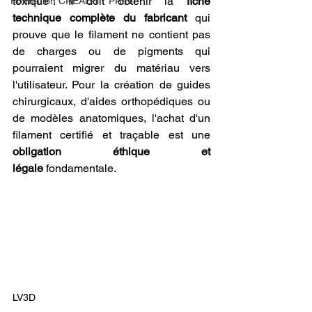
toxique". Il doit obtenir la 
fiche 
Formation CREALITY PRINT
technique complète du fabricant
 qui 
prouve que le filament ne contient pas 
de charges ou de pigments qui 
pourraient migrer du matériau vers 
l'utilisateur. Pour la création de guides 
chirurgicaux, d'aides orthopédiques ou 
de modèles anatomiques, l'achat d'un 
filament certifié et traçable est une 
obligation éthique et 
légale
 fondamentale.
LV3D