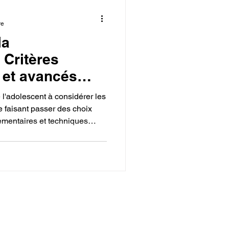
re
la
 Critères
 et avancés
ilament 3D pour
 l'adolescent à considérer les
e 3D.
le faisant passer des choix
lementaires et techniques
importance des certifications
FDA) ou la sécurité
s matériaux techniques
rbonate pour leurs hautes