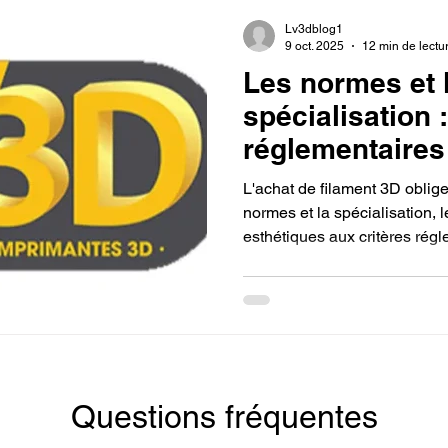
Lv3dblog1
9 oct. 2025
12 min de lectu
Les normes et 
spécialisation :
réglementaires
pour Acheter f
L'achat de filament 3D oblige
mon imprimant
normes et la spécialisation, 
esthétiques aux critères rég
avancés. Le jeune apprend l'
pour le contact alimentaire (
électronique, et découvre de
comme le Nylon ou le Polyca
performances.
Questions fréquentes