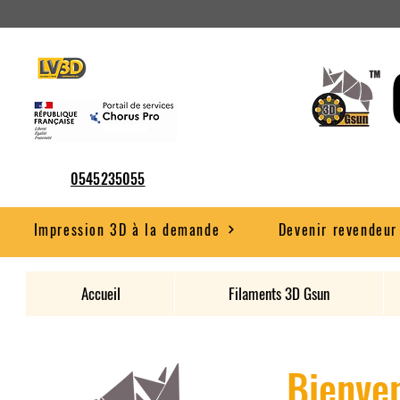
0545235055
Impression 3D à la demande
Devenir revendeur
Accueil
Filaments 3D Gsun
Bienven