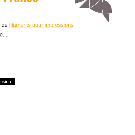
s de
filaments pour impressions
e...
fusion