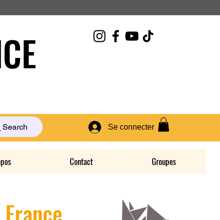
CE
Search
Se connecter
opos
Contact
Groupes
D France