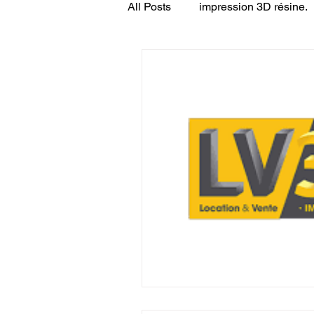
All Posts
impression 3D résine.
CONCESSION LV3D
JEU
SCANNER 3D
Formation 
SEO
filament 3D
Refa
Entretien imprimante 3D
p
Bambu Lab X2D
fusion 36