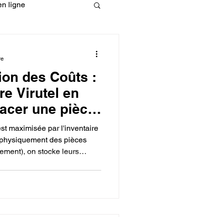
n ligne
fessionelle
re
ion des Coûts :
ormation 3D en ligne.
re Virutel en
acer une pièce
e impression
est maximisée par l'inventaire
er physiquement des pièces
ement), on stocke leurs
CREALITY
ibilité de remplacer une pièce
met une fabrication juste-à-
ts de stockage, réduit le
l'obsolescence et simplifie la