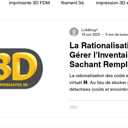
imprimante 3D FDM
filament 3d,
impression 3D e
 LV3D
Formation
filament PLA
imprimante 3d pro
Lv3dblog1
16 oct. 2025
5 min de lectu
La Rationalisat
à l'impression 3D CPF
impression 3D à la demande
F
Gérer l'Inventai
Sachant Rempl
ire une piece en 3D
Filament PETG
Filament ABS
usagée par un
La rationalisation des coûts 
3D.
virtuel 💾. Au lieu de stock
détachées (coûts et encombr
ostraitement
SNAPMAKER
CRÉALITY SPARK X I7
fichiers numériques. La poss
usagée par impression 3D per
temps, ce qui élimine les coû
capital immobilisé, minimise 
0
fusion 360
Formation CREALITY PRINT
chaîne logistique.