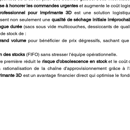
rise à honorer les commandes urgentes
 et augmente le coût logis
professionnel pour imprimante 3D
 est une solution logistiqu
ssent non seulement une 
qualité de séchage initiale irréprocha
ngue durée
 (sacs sous vide multicouches, dessiccants de qualité
de stock de :
grand volume
 pour bénéficier de prix dégressifs, sachant que
on des stocks
 (FIFO) sans stresser l'équipe opérationnelle.
re première réduit le 
risque d'obsolescence en stock
 et le coût
a rationalisation de la chaîne d'approvisionnement grâce à l
rimante 3D
 est un avantage financier direct qui optimise le fon