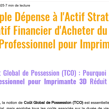
025
7 min de lecture
 LV3D
Formation
filament PLA
imprimante 3d pro
ple Dépense à l'Actif Stra
atif Financier d'Acheter du
à l'impression 3D CPF
impression 3D à la demande
F
Professionnel pour Impri
ire une piece en 3D
Filament PETG
Filament ABS
ostraitement
SNAPMAKER
CRÉALITY SPARK X I7
r 5.
t Global de Possession (TCO) : Pourquoi 
essionnel pour Imprimante 3D
 Réduit 
0
fusion 360
Formation CREALITY PRINT
, la notion de 
Coût Global de Possession (TCO)
 est essentielle
tial, mais englobe tous les coûts associés sur la durée de vie d