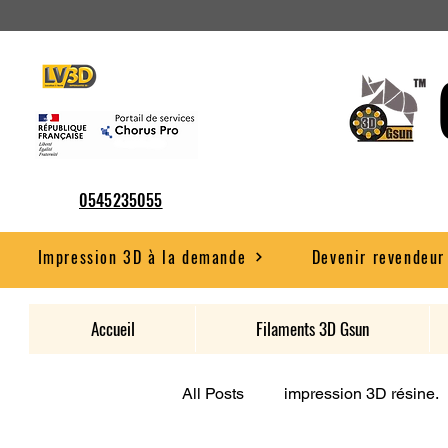
0545235055
Impression 3D à la demande
Devenir revendeur
Accueil
Filaments 3D Gsun
All Posts
impression 3D résine.