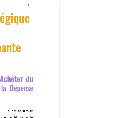
fessionelle
tégique
ormation 3D en ligne.
mante
CREALITY
Acheter du 
la Dépense 
. Elle ne se limite 
e l'actif. Pour la 