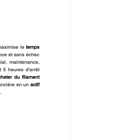
aximise le 
temps 
nce et sans échec 
al, maintenance, 
5 heures d'arrêt 
heter du filament 
nancière en un 
actif 
.