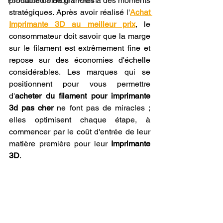
producteurs de granulés à des moments 
Formation CREALITY PRINT
stratégiques. Après avoir réalisé l'
Achat 
Imprimante 3D au meilleur prix
, le 
consommateur doit savoir que la marge 
sur le filament est extrêmement fine et 
repose sur des économies d'échelle 
considérables. Les marques qui se 
positionnent pour vous permettre 
d'
acheter du filament pour imprimante 
3d pas cher
 ne font pas de miracles ; 
elles optimisent chaque étape, à 
commencer par le coût d'entrée de leur 
matière première pour leur 
Imprimante 
3D
.