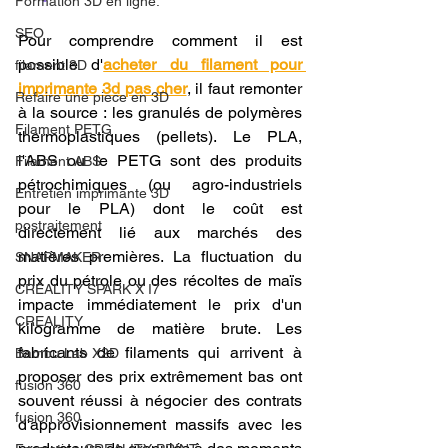
Formation 3D en ligne.
SEO
Pour comprendre comment il est 
possible d'
acheter du filament pour 
filament 3D
imprimante 3d pas cher
, il faut remonter 
Refaire une piece en 3D
à la source : les granulés de polymères 
Filament PETG
thermoplastiques (pellets). Le PLA, 
l'ABS ou le PETG sont des produits 
Filament ABS
pétrochimiques (ou agro-industriels 
Entretien imprimante 3D
pour le PLA) dont le coût est 
postraitement
directement lié aux marchés des 
matières premières. La fluctuation du 
SNAPMAKER
prix du pétrole ou des récoltes de maïs 
CRÉALITY SPARK X I7
impacte immédiatement le prix d'un 
CREALITY
kilogramme de matière brute. Les 
fabricants de filaments qui arrivent à 
Bambu Lab X2D
proposer des prix extrêmement bas ont 
fusion 360
souvent réussi à négocier des contrats 
fusion 360
d'approvisionnement massifs avec les 