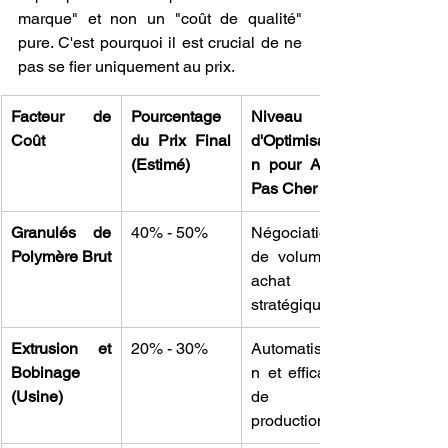
marque" et non un "coût de qualité" 
pure. C'est pourquoi il est crucial de ne 
pas se fier uniquement au prix.
Facteur de 
Pourcentage 
Niveau 
Coût
du Prix Final 
d'Optimisatio
(Estimé)
n pour Achat 
Pas Cher
Granulés de 
40% - 50%
Négociation 
Polymère Brut
de volume et 
achat 
stratégique.
Extrusion et 
20% - 30%
Automatisatio
Bobinage 
n et efficacité 
(Usine)
de 
production.