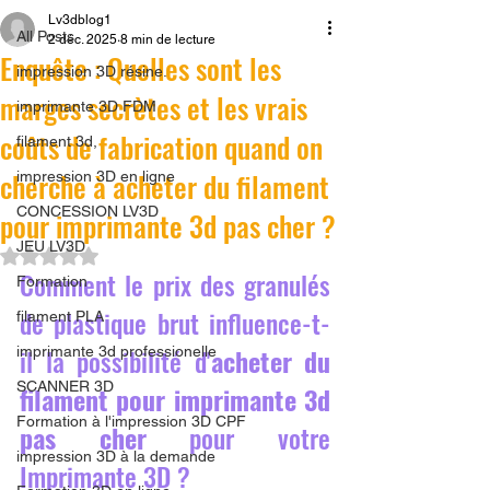
Lv3dblog1
All Posts
2 déc. 2025
8 min de lecture
Enquête : Quelles sont les
impression 3D résine.
marges secrètes et les vrais
imprimante 3D FDM
coûts de fabrication quand on
filament 3d,
cherche à acheter du filament
impression 3D en ligne
CONCESSION LV3D
pour imprimante 3d pas cher ?
JEU LV3D
Noté NaN étoiles sur 5.
Comment le prix des granulés 
Formation
de plastique brut influence-t-
filament PLA
il la possibilité d'
acheter du 
imprimante 3d professionelle
SCANNER 3D
filament pour imprimante 3d 
Formation à l'impression 3D CPF
pas cher
 pour votre 
impression 3D à la demande
Imprimante 3D ?