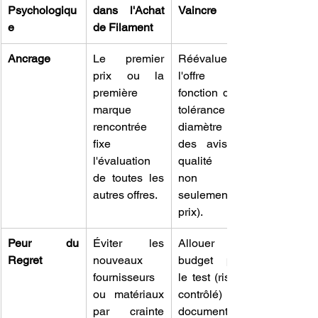
Psychologiqu
dans l'Achat 
Vaincre
e
de Filament
Ancrage
Le premier 
Réévaluer 
prix ou la 
l'offre en 
première 
fonction de la 
marque 
tolérance de 
rencontrée 
diamètre et 
fixe 
des avis de 
l'évaluation 
qualité (et 
de toutes les 
non 
autres offres.
seulement du 
prix).
Peur du 
Éviter les 
Allouer un 
Regret
nouveaux 
budget pour 
fournisseurs 
le test (risque 
ou matériaux 
contrôlé) et 
par crainte 
documenter 