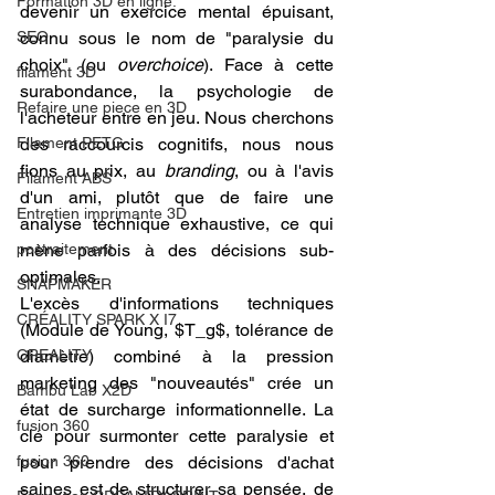
Formation 3D en ligne.
devenir un exercice mental épuisant, 
SEO
connu sous le nom de "paralysie du 
choix" (ou 
overchoice
). Face à cette 
filament 3D
surabondance, la psychologie de 
Refaire une piece en 3D
l'acheteur entre en jeu. Nous cherchons 
Filament PETG
des raccourcis cognitifs, nous nous 
fions au prix, au 
branding
, ou à l'avis 
Filament ABS
d'un ami, plutôt que de faire une 
Entretien imprimante 3D
analyse technique exhaustive, ce qui 
postraitement
mène parfois à des décisions sub-
optimales.
SNAPMAKER
L'excès d'informations techniques 
CRÉALITY SPARK X I7
(Module de Young, $T_g$, tolérance de 
CREALITY
diamètre) combiné à la pression 
marketing des "nouveautés" crée un 
Bambu Lab X2D
état de surcharge informationnelle. La 
fusion 360
clé pour surmonter cette paralysie et 
fusion 360
pour prendre des décisions d'achat 
saines est de structurer sa pensée, de 