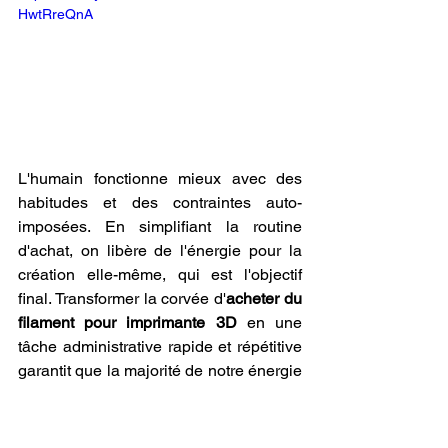
HwtRreQnA
L'humain fonctionne mieux avec des 
habitudes et des contraintes auto-
imposées. En simplifiant la routine 
d'achat, on libère de l'énergie pour la 
création elle-même, qui est l'objectif 
final. Transformer la corvée d'
acheter du 
filament pour imprimante 3D
 en une 
tâche administrative rapide et répétitive 
garantit que la majorité de notre énergie 
cognitive est dépensée là où elle 
compte le plus : dans la conception, la 
modélisation et la résolution des 