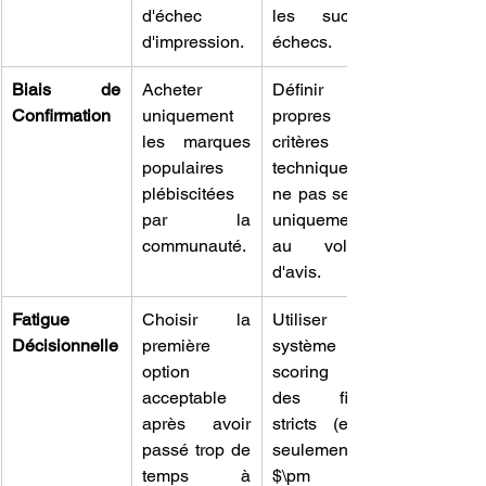
d'échec 
les succès/
d'impression.
échecs.
Biais de 
Acheter 
Définir ses 
Confirmation
uniquement 
propres 
les marques 
critères 
populaires 
techniques et 
plébiscitées 
ne pas se fier 
par la 
uniquement 
communauté.
au volume 
d'avis.
Fatigue 
Choisir la 
Utiliser un 
Décisionnelle
première 
système de 
option 
scoring ou 
acceptable 
des filtres 
après avoir 
stricts (ex. : 
passé trop de 
seulement 
temps à 
$\pm 