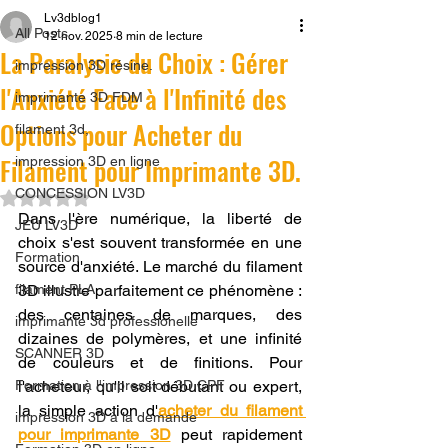
Lv3dblog1
All Posts
12 nov. 2025
8 min de lecture
La Paralysie du Choix : Gérer
impression 3D résine.
l'Anxiété Face à l'Infinité des
imprimante 3D FDM
Options pour Acheter du
filament 3d,
Filament pour Imprimante 3D.
impression 3D en ligne
CONCESSION LV3D
Noté NaN étoiles sur 5.
Dans l'ère numérique, la liberté de 
JEU LV3D
choix s'est souvent transformée en une 
Formation
source d'anxiété. Le marché du filament 
filament PLA
3D illustre parfaitement ce phénomène : 
des centaines de marques, des 
imprimante 3d professionelle
dizaines de polymères, et une infinité 
SCANNER 3D
de couleurs et de finitions. Pour 
Formation à l'impression 3D CPF
l'acheteur, qu'il soit débutant ou expert, 
la simple action d'
acheter du filament 
impression 3D à la demande
pour imprimante 3D
 peut rapidement 