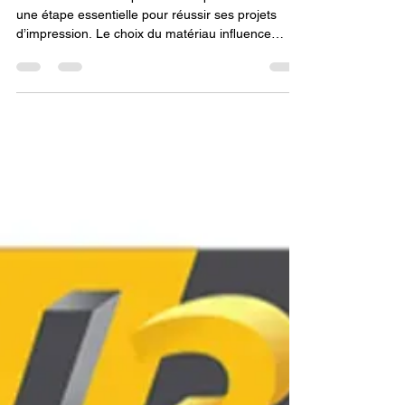
imprimante 3D : Le Guide
Complet pour Choisir le
Meilleur Matériau pour vos
Projets d'Impression.
Acheter du filament pour mon imprimante 3D est
une étape essentielle pour réussir ses projets
d’impression. Le choix du matériau influence
directement la qualité, la résistance et l’esthétique
des objets créés. Que vous soyez débutant ou
expert, savoir quel type de filament sélectionner –
PLA, ABS, PETG, TPU ou encore matériaux
techniques – vous permettra d’optimiser vos
impressions et d’éviter les erreurs coûteuses.
Dans ce guide complet, découvrez les critères à
prendre en