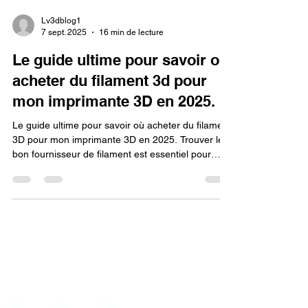
Lv3dblog1
7 sept. 2025
16 min de lecture
Le guide ultime pour savoir ou
acheter du filament 3d pour
mon imprimante 3D en 2025.
Le guide ultime pour savoir où acheter du filament
3D pour mon imprimante 3D en 2025. Trouver le
bon fournisseur de filament est essentiel pour
obtenir des impressions fiables, précises et de
qualité. En 2025, les options sont nombreuses :
boutiques spécialisées, grandes plateformes en
ligne, ou encore marques professionnelles offrant
des filaments PLA, ABS, PETG, TPU et