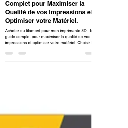
imprimante 3D : Le Guide
Complet pour Maximiser la
Qualité de vos Impressions et
Optimiser votre Matériel.
Acheter du filament pour mon imprimante 3D : le
guide complet pour maximiser la qualité de vos
impressions et optimiser votre matériel. Choisir le
bon filament est essentiel pour obtenir des
résultats précis, solides et durables. Entre PLA,
ABS, PETG ou filaments composites, chaque
matériau possède des propriétés uniques
adaptées à vos besoins. Un filament de qualité
améliore non seulement l’esthétique de vos
impressions, mais aussi la performance et la
longévité de votre imp