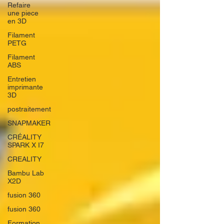
Refaire
une piece
en 3D
Filament
PETG
Filament
ABS
Entretien
imprimante
3D
postraitement
SNAPMAKER
CRÉALITY
SPARK X I7
CREALITY
Bambu Lab
X2D
fusion 360
fusion 360
Formation