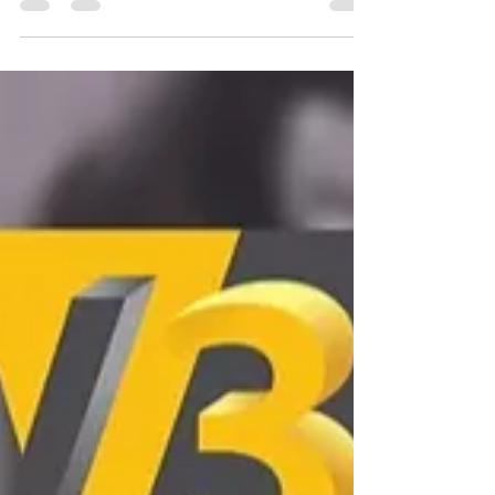
voyage profond dans la matière numérique. Le
choix du filament est au cœur de la réussite de
vos impressions. PLA, ABS, PETG, TPU ou
encore composites innovants : chaque matériau
offre des propriétés spécifiques en termes de
solidité, flexibilité, résistance à la chaleur ou rendu
esthétique. Définir le meilleur filament 3D dépend
de vos projets, qu’il s’agisse de prototypage, de
pièces fonctionnelles ou de créations artistiques.
Ex