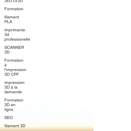
JEU LV3D
Formation
filament
PLA
imprimante
3d
professionelle
SCANNER
3D
Formation
à
l'impression
3D CPF
impression
3D à la
demande
Formation
3D en
ligne.
SEO
filament 3D