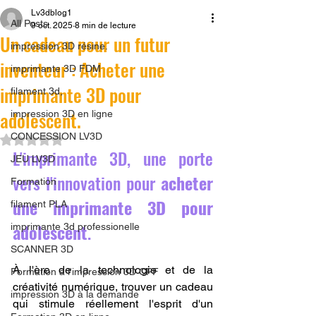
Lv3dblog1
All Posts
9 oct. 2025
8 min de lecture
Un cadeau pour un futur
impression 3D résine.
inventeur : Acheter une
imprimante 3D FDM
imprimante 3D pour
filament 3d,
adolescent.
impression 3D en ligne
CONCESSION LV3D
Noté NaN étoiles sur 5.
L'imprimante 3D, une porte 
JEU LV3D
vers l'innovation pour 
acheter 
Formation
une imprimante 3D pour 
filament PLA
adolescent
.
imprimante 3d professionelle
SCANNER 3D
À l'ère de la technologie et de la 
Formation à l'impression 3D CPF
créativité numérique, trouver un cadeau 
impression 3D à la demande
qui stimule réellement l'esprit d'un 