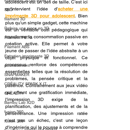
Formation 3D en ligne.
adolescent est un défi de taille. C'est ici 
qu'intervient l'idée d'
acheter une 
SEO
imprimante 3D pour adolescent
. Bien 
filament 3D
plus qu'un simple gadget, cette machine 
Refaire une piece en 3D
est un véritable outil pédagogique qui 
transforme la consommation passive en 
Filament PETG
création active. Elle permet à votre 
Filament ABS
jeune de passer de l'idée abstraite à un 
Entretien imprimante 3D
objet physique et fonctionnel. Ce 
processus renforce des compétences 
postraitement
essentielles telles que la résolution de 
SNAPMAKER
problèmes, la pensée critique et la 
CRÉALITY SPARK X I7
patience. Contrairement aux jeux vidéo 
qui offrent une gratification immédiate, 
CREALITY
l'impression 3D exige de la 
Bambu Lab X2D
planification, des ajustements et de la 
fusion 360
persévérance. Une impression ratée 
n'est pas un échec, c'est une leçon 
fusion 360
d'ingénierie qui le pousse à comprendre 