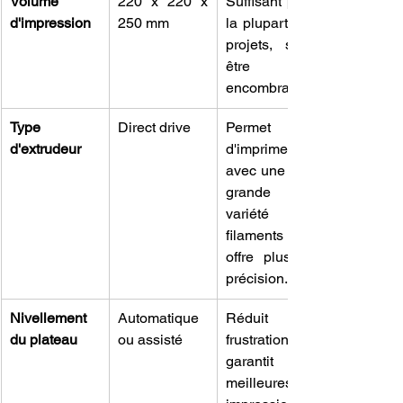
Volume 
220 x 220 x 
Suffisant pour 
d'impression
250 mm
la plupart des 
projets, sans 
être trop 
encombrant.
Type 
Direct drive
Permet 
d'extrudeur
d'imprimer 
avec une plus 
grande 
variété de 
filaments et 
offre plus de 
précision.
Nivellement 
Automatique 
Réduit la 
du plateau
ou assisté
frustration et 
garantit de 
meilleures 