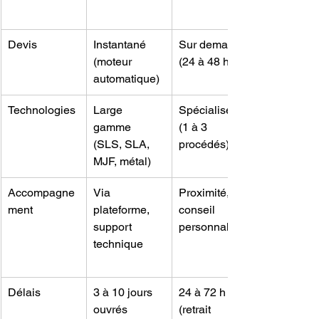
Devis
Instantané 
Sur demande 
(moteur 
(24 à 48 h)
automatique)
Technologies
Large 
Spécialisée 
gamme 
(1 à 3 
(SLS, SLA, 
procédés)
MJF, métal)
Accompagne
Via 
Proximité, 
ment
plateforme, 
conseil 
support 
personnalisé
technique
Délais
3 à 10 jours 
24 à 72 h 
ouvrés
(retrait 