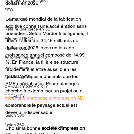
Formation 3D en ligne.
dollars en 2026.
SEO
Le marché mondial de la fabrication 
filament 3D
additive connaît une accélération sans 
Refaire une piece en 3D
précédent. Selon Mordor Intelligence, il 
Filament PETG
devrait atteindre 34,45 milliards de 
dollars en 2026, avec un taux de 
Filament ABS
croissance annuel composé de 14,99 
Entretien imprimante 3D
%. En France, la filière se structure 
postraitement
rapidement et attire aussi bien les 
grands groupes industriels que les 
SNAPMAKER
PME spécialisées. Pour quiconque 
CRÉALITY SPARK X I7
cherche à externaliser un projet ou à 
CREALITY
créer une entreprise d'impression 3D
, 
comprendre le paysage actuel est 
Bambu Lab X2D
devenu indispensable.
fusion 360
fusion 360
Choisir la bonne 
société d'impression 