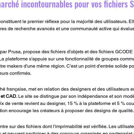
arché incontournables pour vos fichiers 
nstituent le premier réflexe pour la majorité des utilisateurs. E
ltres de recherche avancés et une communauté active qui évalue 
 par Prusa, propose des fichiers d'objets et des fichiers GCODE
. La plateforme s'appuie sur une fonctionnalité de groupes comm
ntre makers d'une même région. C'est un point d'entrée solide po
eurs confirmés.
hé française, met en relation des designers et des utilisateurs 
F et CAD
. Le site se distingue par son indépendance et son mo
ix de vente revient au designer, 15 % à la plateforme et 5 % couv
ition encourage les créateurs à proposer des designs de qualité.
tre sur des fichiers dont l'imprimabilité est vérifiée. Les utilisat
 et peuvent participer à des concours organisés en partenariat