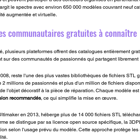
largit le spectre avec environ 650 000 modèles couvrant neuf cat
lité augmentée et virtuelle.
ues communautaires gratuites à connaître
té, plusieurs plateformes offrent des catalogues entièrement grat
nt sur des communautés de passionnés qui partagent librement l
2008, reste l'une des plus vastes bibliothèques de fichiers STL g
 millions de passionnés et plus d'un million de fichiers disponi
t de l'objet décoratif à la pièce de réparation. Chaque modèle e
ssion recommandés
, ce qui simplifie la mise en œuvre.
 Ultimaker en 2013, héberge plus de 14 000 fichiers STL télécha
orme se distingue par sa licence open source spécifique, la 3DP
ation selon l'usage prévu du modèle. Cette approche protège les 
ité.