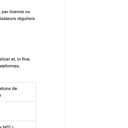
 par licence ou 
isateurs réguliers 
cer et, in fine, 
lateformes.
ations de 
r
ia MTL)