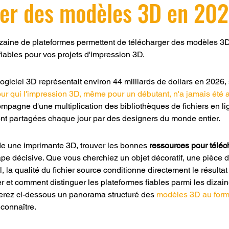
ger des modèles 3D en 20
r 5.
izaine de plateformes permettent de télécharger des modèles 3D 
 fiables pour vos projets d'impression 3D.
giciel 3D représentait environ 44 milliards de dollars en 2026, 
ur qui l'impression 3D, même pour un débutant, n'a jamais été 
mpagne d'une multiplication des bibliothèques de fichiers en li
ont partagées chaque jour par des designers du monde entier.
 une imprimante 3D, trouver les bonnes 
ressources pour téléc
ape décisive. Que vous cherchiez un objet décoratif, une pièce 
, la qualité du fichier source conditionne directement le résulta
er et comment distinguer les plateformes fiables parmi les dizain
verez ci-dessous un panorama structuré des 
modèles 3D au for
 connaître.