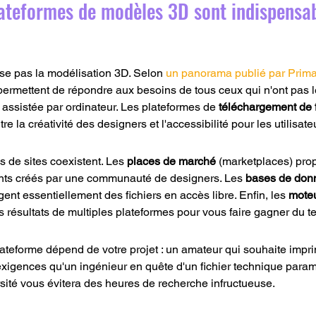
lateformes de modèles 3D sont indispensa
se pas la modélisation 3D. Selon 
un panorama publié par Prim
 permettent de répondre aux besoins de tous ceux qui n'ont pas
assistée par ordinateur. Les plateformes de 
téléchargement de 
e la créativité des designers et l'accessibilité pour les utilisate
s de sites coexistent. Les 
places de marché
 (marketplaces) pro
yants créés par une communauté de designers. Les 
bases de don
ent essentiellement des fichiers en accès libre. Enfin, les 
moteu
s résultats de multiples plateformes pour vous faire gagner du t
ateforme dépend de votre projet : un amateur qui souhaite impri
xigences qu'un ingénieur en quête d'un fichier technique param
sité vous évitera des heures de recherche infructueuse.