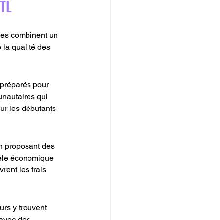
STL
lles combinent un 
la qualité des 
 préparés pour 
unautaires qui 
ur les débutants 
en proposant des 
dèle économique 
rent les frais 
eurs y trouvent 
 avec des 