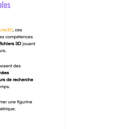
bles
ante3D
, ces 
 les compétences 
fichiers 3D
 jouent 
urs.
posent des 
nées 
rs de recherche 
emps.
mer une figurine 
étrique. 