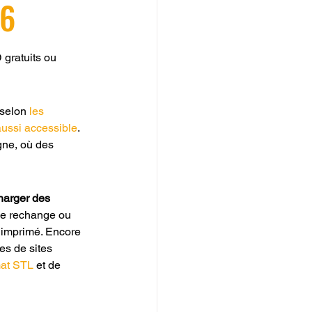
26
gratuits ou 
selon 
les 
aussi accessible
. 
gne, où des 
harger des 
de rechange ou 
t imprimé. Encore 
es de sites 
mat STL
 et de 