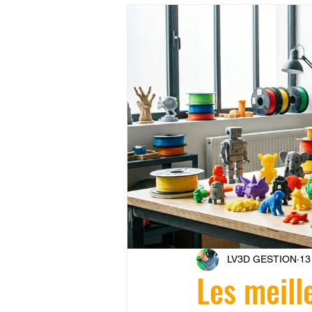
CONCESSION LV3D
JEU
SCANNER 3D
Formation 
SEO
filament 3D
Refa
Entretien imprimante 3D
p
Bambu Lab X2D
fusion 36
LV3D GESTION
13 
Les meill