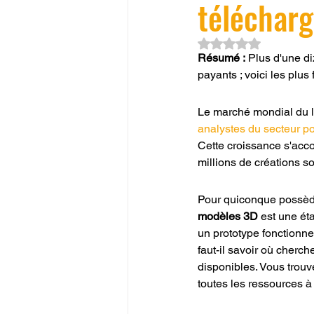
téléchar
Noté NaN étoiles su
Résumé :
 Plus d'une d
payants ; voici les plus
Le marché mondial du lo
analystes du secteur po
Cette croissance s'acco
millions de créations s
Pour quiconque possède
modèles 3D
 est une ét
un prototype fonctionnel
faut-il savoir où cherch
disponibles. Vous trou
toutes les ressources à