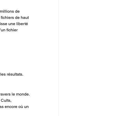
millions de 
ichiers de haut 
isse une liberté 
'un fichier 
es résultats. 
ravers le monde. 
Cults, 
pas encore où un 