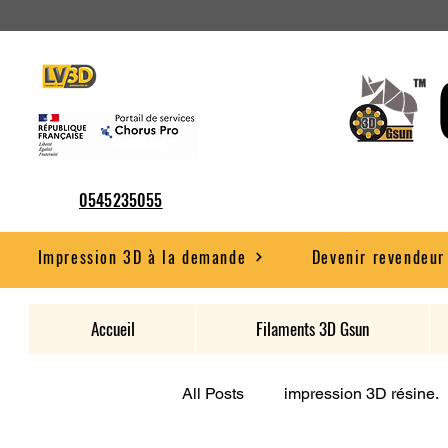
0545235055
Impression 3D à la demande
Devenir revendeur
Accueil
Filaments 3D Gsun
All Posts
impression 3D résine.