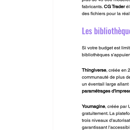
fabricants. 
CG Trader
 é
des fichiers pour la réa
Les bibliothèq
Si votre budget est limi
bibliothèques s'appuie
Thingiverse
, créée en 
communauté de plus de 2
un éventail large allan
paramétrages d'impre
Youmagine
, créée par
gratuitement. La platef
trois niveaux d'autoris
garantissant l'accessibil