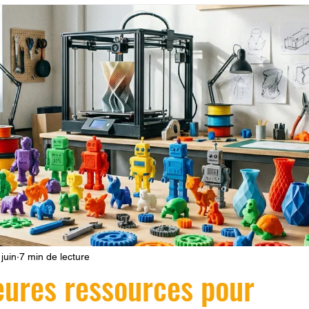
 LV3D
Formation
filament PLA
imprimante 3d pro
à l'impression 3D CPF
impression 3D à la demande
F
ire une piece en 3D
Filament PETG
Filament ABS
ostraitement
SNAPMAKER
CRÉALITY SPARK X I7
0
fusion 360
Formation CREALITY PRINT
juin
7 min de lecture
eures ressources pour