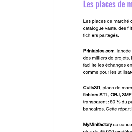
Les places de m
Les places de marché co
catalogue vaste, des fi
fichiers partagés.
Printables.com
, lancée
des milliers de projets
facilite les échanges e
comme pour les utilisat
Cults3D
, place de marc
fichiers STL, OBJ, 3M
transparent : 80 % du pr
bancaires. Cette répart
MyMinifactory
 se concen
plus de 45 000 modèles