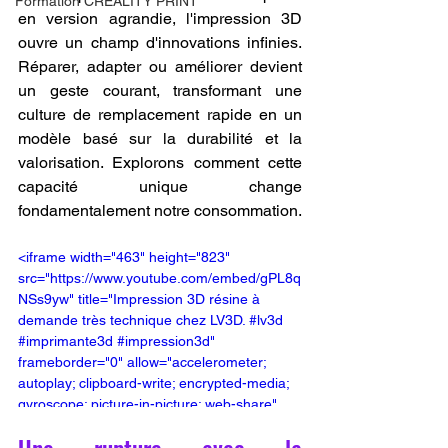
Formation CREALITY PRINT
en version agrandie, l'impression 3D 
ouvre un champ d'innovations infinies. 
Réparer, adapter ou améliorer devient 
un geste courant, transformant une 
culture de remplacement rapide en un 
modèle basé sur la durabilité et la 
valorisation. Explorons comment cette 
capacité unique change 
fondamentalement notre consommation.
<iframe width="463" height="823" 
src="https://www.youtube.com/embed/gPL8q
NSs9yw" title="Impression 3D résine à 
demande très technique chez LV3D. #lv3d 
#imprimante3d #impression3d" 
frameborder="0" allow="accelerometer; 
autoplay; clipboard-write; encrypted-media; 
gyroscope; picture-in-picture; web-share" 
referrerpolicy="strict-origin-when-cross-
origin" allowfullscreen></iframe>