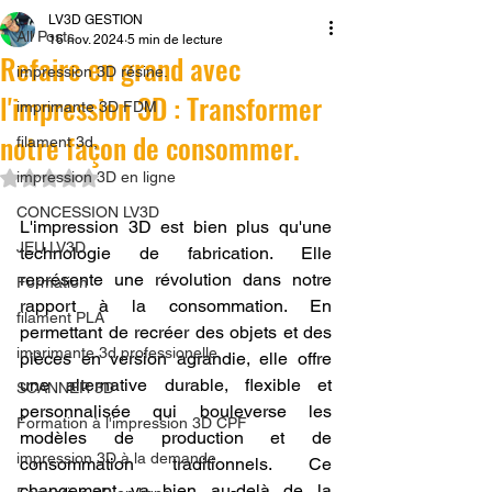
LV3D GESTION
All Posts
16 nov. 2024
5 min de lecture
Refaire en grand avec
impression 3D résine.
l'impression 3D : Transformer
imprimante 3D FDM
notre façon de consommer.
filament 3d,
Noté NaN étoiles sur 5.
impression 3D en ligne
CONCESSION LV3D
L'impression 3D est bien plus qu'une 
JEU LV3D
technologie de fabrication. Elle 
représente une révolution dans notre 
Formation
rapport à la consommation. En 
filament PLA
permettant de recréer des objets et des 
imprimante 3d professionelle
pièces en version agrandie, elle offre 
une alternative durable, flexible et 
SCANNER 3D
personnalisée qui bouleverse les 
Formation à l'impression 3D CPF
modèles de production et de 
impression 3D à la demande
consommation traditionnels. Ce 
changement va bien au-delà de la 