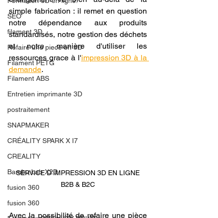
Formation 3D en ligne.
simple fabrication : il remet en question 
SEO
notre dépendance aux produits 
filament 3D
standardisés, notre gestion des déchets 
et notre manière d'utiliser les 
Refaire une piece en 3D
ressources grace à l'
impression 3D à la 
Filament PETG
demande
.
Filament ABS
Entretien imprimante 3D
postraitement
SNAPMAKER
CRÉALITY SPARK X I7
CREALITY
Bambu Lab X2D
 SERVICE D’IMPRESSION 3D EN LIGNE 
B2B & B2C
fusion 360
fusion 360
Avec la possibilité de refaire une pièce 