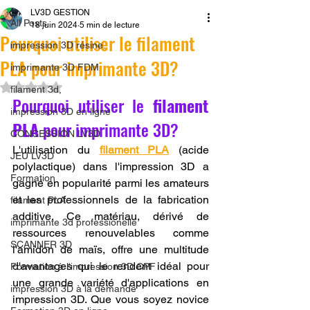
LV3D GESTION
All Posts
18 juin 2024
5 min de lecture
Pourquoi utiliser le filament
impression 3D résine.
PLA pour imprimante 3D?
imprimante 3D FDM
Noté NaN étoiles sur 5.
filament 3d,
Pourquoi utiliser le 
filament 
impression 3D en ligne
PLA
 pour imprimante 3D?
CONCESSION LV3D
L'utilisation du 
filament PLA
 (acide 
JEU LV3D
polylactique) dans l'impression 3D a 
Formation
gagné en popularité parmi les amateurs 
et les professionnels de la fabrication 
filament PLA
additive. Ce matériau, dérivé de 
imprimante 3d professionelle
ressources renouvelables comme 
SCANNER 3D
l'amidon de maïs, offre une multitude 
d'avantages qui le rendent idéal pour 
Formation à l'impression 3D CPF
une grande variété d'applications en 
impression 3D à la demande
impression 3D. Que vous soyez novice 