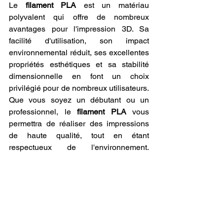
Le 
filament PLA
 est un matériau 
polyvalent qui offre de nombreux 
avantages pour l'impression 3D. Sa 
facilité d'utilisation, son impact 
environnemental réduit, ses excellentes 
propriétés esthétiques et sa stabilité 
dimensionnelle en font un choix 
privilégié pour de nombreux utilisateurs. 
Que vous soyez un débutant ou un 
professionnel, le 
filament PLA
 vous 
permettra de réaliser des impressions 
de haute qualité, tout en étant 
respectueux de l'environnement. 
L'adoption du 
filament PLA
 dans vos 
projets d'impression 3D pourrait ainsi 
ouvrir la voie à de nouvelles possibilités 
créatives et écologiques, faisant de ce 
matériau un incontournable pour tous 
les passionnés de fabrication additive. 