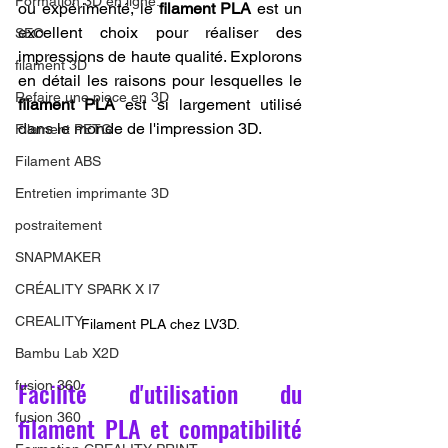
Formation 3D en ligne.
ou expérimenté, le 
filament PLA
 est un 
excellent choix pour réaliser des 
SEO
impressions de haute qualité. Explorons 
filament 3D
en détail les raisons pour lesquelles le 
Refaire une piece en 3D
filament PLA
 est si largement utilisé 
dans le monde de l'impression 3D.
Filament PETG
Filament ABS
Entretien imprimante 3D
postraitement
SNAPMAKER
CRÉALITY SPARK X I7
CREALITY
Filament PLA chez LV3D.
Bambu Lab X2D
Facilité d'utilisation du 
fusion 360
fusion 360
filament PLA et compatibilité 