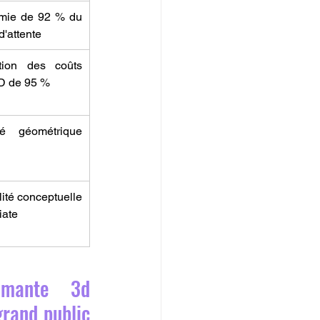
mie de 92 % du 
d'attente
tion des coûts 
D de 95 %
ité géométrique 
lité conceptuelle 
iate
imante 3d 
rand public 