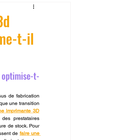
fessionelle
3d
me-t-il
ormation 3D en ligne.
optimise-t-
CREALITY
s de fabrication 
e une transition 
ne imprimante 3D
des prestataires 
ure de stock. Pour 
ssent de 
faire une 