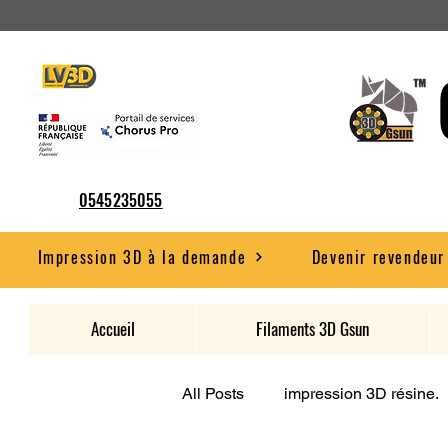
0545235055
Impression 3D à la demande
Devenir revendeur
Accueil
Filaments 3D Gsun
All Posts
impression 3D résine.