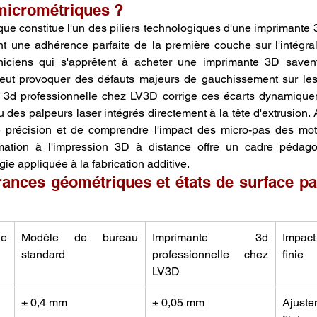
micrométriques ?
que constitue l'un des piliers technologiques d'une imprimante 3
t une adhérence parfaite de la première couche sur l'intégral
hniciens qui s'apprêtent à acheter une imprimante 3D saven
peut provoquer des défauts majeurs de gauchissement sur les 
te 3d professionnelle chez LV3D corrige ces écarts dynamique
 des palpeurs laser intégrés directement à la tête d'extrusion. 
 précision et de comprendre l'impact des micro-pas des moteu
rmation à l'impression 3D à distance offre un cadre pédago
ie appliquée à la fabrication additive.
érances géométriques et états de surface p
e 
Modèle de bureau 
Imprimante 3d 
Impac
standard
professionnelle chez 
finie
LV3D
± 0,4 mm
± 0,05 mm
Ajuste