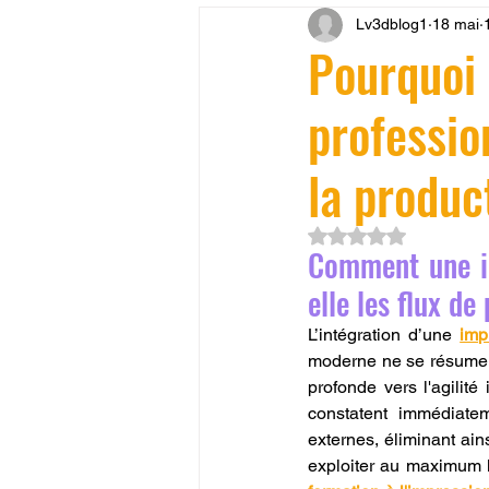
Lv3dblog1
18 mai
CONCESSION LV3D
JEU
Pourquoi 
professio
SCANNER 3D
Formation 
la produc
SEO
filament 3D
Refa
Noté NaN étoiles su
Comment une im
Entretien imprimante 3D
p
elle les flux d
L’intégration d’une
imp
moderne ne se résume p
Bambu Lab X2D
fusion 36
profonde vers l'agilité
constatent immédiatem
externes, éliminant ains
exploiter au maximum l