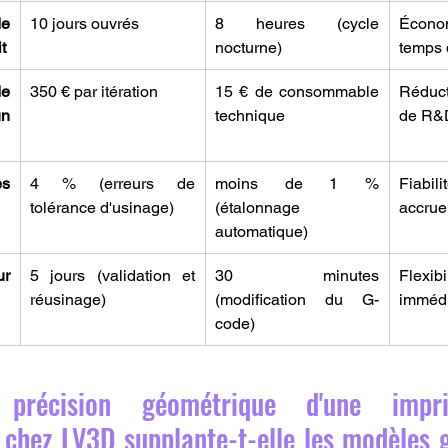
 
10 jours ouvrés
8 heures (cycle 
Écono
t
nocturne)
temps 
 
350 € par itération
15 € de consommable 
Réduc
n 
technique
de R&
s 
4 % (erreurs de 
moins de 1 % 
Fiabil
tolérance d'usinage)
(étalonnage 
accrue
automatique)
r 
5 jours (validation et 
30 minutes 
Flexibi
réusinage)
(modification du G-
imméd
code)
précision géométrique d'une impr
 chez LV3D supplante-t-elle les modèles g