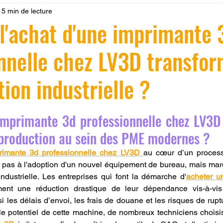
15 min de lecture
 LV3D
Formation
filament PLA
imprimante 3d pro
l'achat d'une imprimante 
nnelle chez LV3D transfor
à l'impression 3D CPF
impression 3D à la demande
F
tion industrielle ?
ire une piece en 3D
Filament PETG
Filament ABS
r 5.
primante 3d professionnelle chez LV3D 
ostraitement
SNAPMAKER
CRÉALITY SPARK X I7
e production au sein des PME modernes ?
rimante 3d professionnelle chez LV3D
au cœur d’un processu
as à l'adoption d'un nouvel équipement de bureau, mais marqu
0
fusion 360
Formation CREALITY PRINT
 industrielle. Les entreprises qui font la démarche d'
acheter u
ent une réduction drastique de leur dépendance vis-à-vis 
i les délais d’envoi, les frais de douane et les risques de rupt
e potentiel de cette machine, de nombreux techniciens choisi