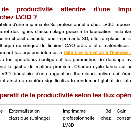
de productivité attendre d'une impr
 chez LV3D ?
tabilité d'une imprimante 3d professionnelle chez LV3D repose 
arrêt des lignes d'assemblage grâce à la fabrication instant
sine choisit d'acheter une imprimante 3D, elle remplace un s
othèque numérique de fichiers CAO prêts à être matérialisés
rmant les équipes internes à 
faire une formation à l'impress
 que les opérateurs configurent les paramètres de découpe av
 ainsi la gâche de matière première. Chaque cycle lancé sur 
LV3D bénéficie d'une régulation thermique active qui éra
t ainsi de manière significative le rendement global de l'ateli
aratif de la productivité selon les flux opér
 
Externalisation 
Imprimante 3d 
Gain d
classique (Usinage)
professionnelle chez 
consta
LV3D