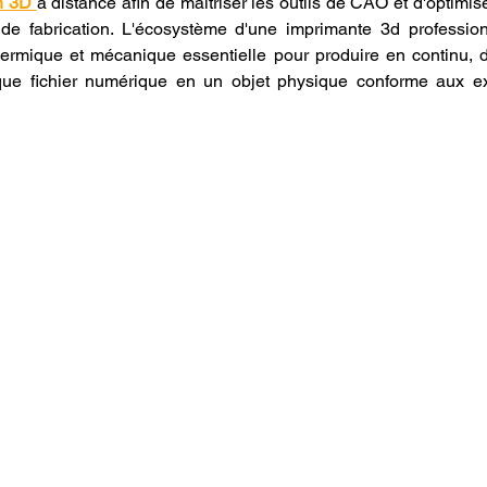
n 3D 
à distance afin de maîtriser les outils de CAO et d'optimiser
 de fabrication. L'écosystème d'une imprimante 3d professio
 thermique et mécanique essentielle pour produire en continu,
aque fichier numérique en un objet physique conforme aux ex