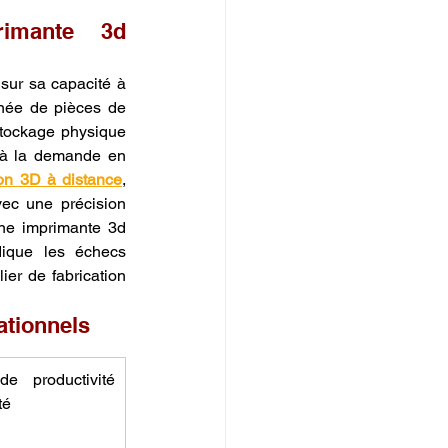
imante 3d 
sur sa capacité à 
anée de pièces de 
tockage physique 
 à la demande en 
ion 3D à distance
, 
ec une précision 
une imprimante 3d 
dique les échecs 
er de fabrication 
ationnels
e productivité 
té