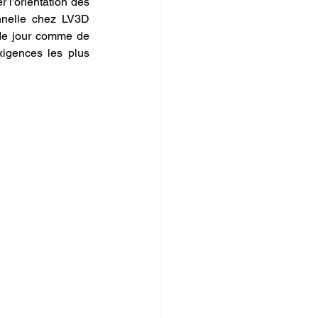
 l'orientation des 
nnelle chez LV3D 
 de jour comme de 
igences les plus 