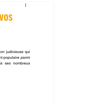
fessionelle
 vos
ormation 3D en ligne.
on judicieuse qui 
t populaire parmi 
e à ses nombreux 
CREALITY