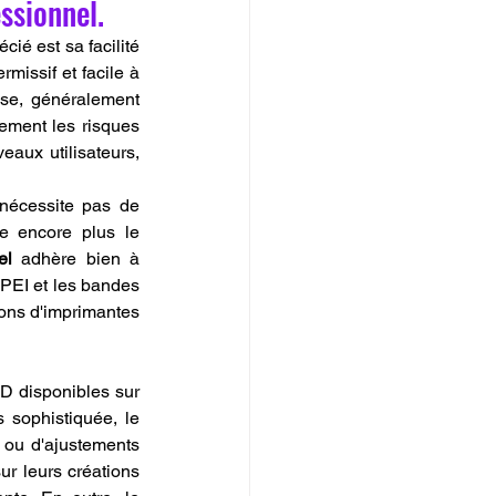
essionnel.
écié est sa facilité 
missif et facile à 
se, généralement 
ement les risques 
aux utilisateurs, 
nécessite pas de 
e encore plus le 
el
 adhère bien à 
 PEI et les bandes 
ions d'imprimantes 
 disponibles sur 
le marché. Que vous utilisiez une imprimante 3D domestique ou une machine plus sophistiquée, le 
 ou d'ajustements 
ur leurs créations 