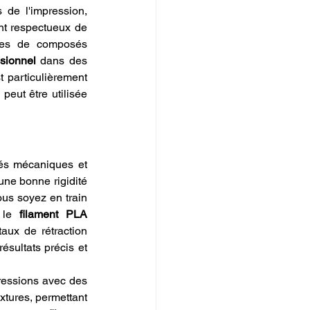
de l'impression, 
nt respectueux de 
ites de composés 
sionnel
 dans des 
t particulièrement 
eut être utilisée 
és mécaniques et 
 une bonne rigidité 
us soyez en train 
 le 
filament PLA 
aux de rétraction 
sultats précis et 
ressions avec des 
xtures, permettant 