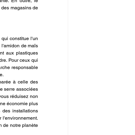
sans se soucier des problèmes techniques liés à la configuration de leur imprimante. En outre, le 
t des magasins de 
qui constitue l'un 
 l'amidon de maïs 
nt aux plastiques 
re. Pour ceux qui 
rche responsable 
e.
arée à celle des 
e serre associées 
vous réduisez non 
une économie plus 
des installations 
r l'environnement. 
n de notre planète 