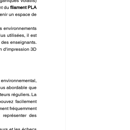
niques volatils) 
t du 
filament PLA 
enir un espace de 
es environnements 
 utilisées, il est 
 des enseignants. 
n d'impression 3D 
 environnemental, 
lus abordable que 
eurs réguliers. La 
ouvez facilement 
riment fréquemment 
 représenter des 
eurs et les échecs 