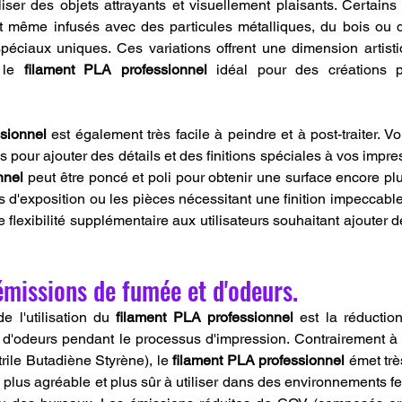
liser des objets attrayants et visuellement plaisants. Certains
t même infusés avec des particules métalliques, du bois ou d
spéciaux uniques. Ces variations offrent une dimension artisti
 le 
filament PLA professionnel
 idéal pour des créations p
sionnel
 est également très facile à peindre et à post-traiter. Vo
nnel
 peut être poncé et poli pour obtenir une surface encore plus
 d'exposition ou les pièces nécessitant une finition impeccable.
e flexibilité supplémentaire aux utilisateurs souhaitant ajouter d
missions de fumée et d'odeurs.
 l'utilisation du 
filament PLA professionnel
 est la réduction
d'odeurs pendant le processus d'impression. Contrairement à d
ile Butadiène Styrène), le 
filament PLA professionnel
 émet trè
d plus agréable et plus sûr à utiliser dans des environnements f