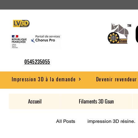
0545235055
Impression 3D à la demande
Devenir revendeur
Accueil
Filaments 3D Gsun
All Posts
impression 3D résine.