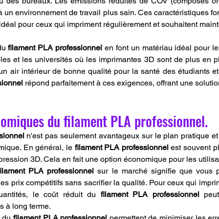
ou des bureaux. Les émissions réduites de COV (composés orga
 un environnement de travail plus sain. Ces caractéristiques fon
 idéal pour ceux qui impriment régulièrement et souhaitent maint
du 
filament PLA professionnel
 en font un matériau idéal pour l
es et les universités où les imprimantes 3D sont de plus en plus
un air intérieur de bonne qualité pour la santé des étudiants et
sionnel
 répond parfaitement à ces exigences, offrant une solutio
omiques du filament PLA professionnel.
sionnel
 n'est pas seulement avantageux sur le plan pratique et
mique. En général, le 
filament PLA professionnel
 est souvent p
ression 3D. Cela en fait une option économique pour les utilisat
filament PLA professionnel
 sur le marché signifie que vous p
es prix compétitifs sans sacrifier la qualité. Pour ceux qui imp
ntités, le coût réduit du 
filament PLA professionnel
 peut
s à long terme.
 du 
filament PLA professionnel
 permettent de minimiser les err