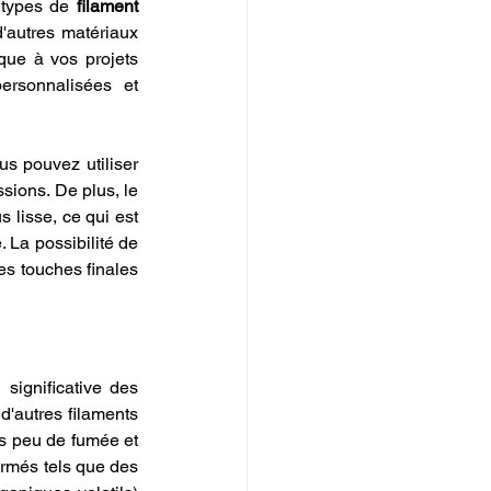
 types de 
filament 
'autres matériaux 
que à vos projets 
ersonnalisées et 
us pouvez utiliser 
des peintures acryliques pour ajouter des détails et des finitions spéciales à vos impressions. De plus, le 
 lisse, ce qui est 
 La possibilité de 
es touches finales 
 significative des 
'autres filaments 
s peu de fumée et 
ermés tels que des 