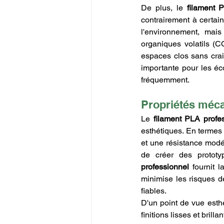
De plus, le 
filament 
contrairement à certai
l'environnement, mais
organiques volatils (C
espaces clos sans crain
importante pour les éco
fréquemment.
Propriétés méca
Le 
filament PLA profe
esthétiques. En termes
et une résistance modér
de créer des prototy
professionnel
 fournit 
minimise les risques de
fiables.
D'un point de vue esthé
finitions lisses et bril