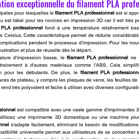
isation exceptionnelle du filament PLA prof
ipales pour lesquelles le 
filament PLA professionnel
 est si appr
au est idéal pour les novices en impression 3D car il est très per
t PLA professionnel
 fond à une température relativement bas
s Celsius. Cette caractéristique permet de réduire considérabl
omplications pendant le processus d'impression. Pour les nouve
rustration et plus de réussite dès le départ.
ture d'impression basse, le 
filament PLA professionnel
 ne 
ntrairement à d'autres matériaux comme l'ABS. Cela simplifi
n pour les débutants. De plus, le 
filament PLA professionn
aces de plateau, y compris les plaques de verre, les feuilles de
end très polyvalent et facile à utiliser avec diverses configurat
sionnel
 est compatible avec une vaste gamme d'imprimantes 3D
nnel
 s'adapte facilement, éliminant le besoin de modifications
atibilité universelle permet aux utilisateurs de se concentrer s