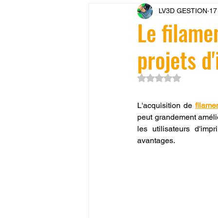
LV3D GESTION
17
CONCESSION LV3D
JEU
Le filame
projets d
SCANNER 3D
Formation 
Noté NaN étoiles su
SEO
filament 3D
Refa
L'acquisition de 
filame
peut grandement amélio
les utilisateurs d'im
Entretien imprimante 3D
p
avantages.
Bambu Lab X2D
fusion 36