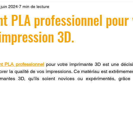
 juin 2024
7 min de lecture
 LV3D
Formation
filament PLA
imprimante 3d pro
nt PLA professionnel pour
'impression 3D.
à l'impression 3D CPF
impression 3D à la demande
F
r 5.
ire une piece en 3D
Filament PETG
Filament ABS
nt PLA professionnel
 pour votre imprimante 3D est une décisi
rer la qualité de vos impressions. Ce matériau est extrêmemen
primantes 3D, qu'ils soient novices ou expérimentés, grâc
ostraitement
SNAPMAKER
CRÉALITY SPARK X I7
0
fusion 360
Formation CREALITY PRINT