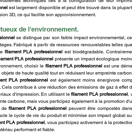
nnel
 est largement disponible et peut être trouvé dans la plupar
sion 3D, ce qui facilite son approvisionnement.
tueux de l'environnement.
sionnel
 se distingue par son faible impact environnemental, ce 
ages. Fabriqué à partir de ressources renouvelables telles que
le 
filament PLA professionnel
 est biodégradable. Contraireme
ilament PLA professionnel
 présente un impact écologique moind
ronnement, choisir le 
filament PLA professionnel
 est une déma
 objets de haute qualité tout en réduisant leur empreinte carbon
ment PLA professionnel
 est également moins énergivore comp
s. Cela contribue à une réduction des émissions de gaz à effet d
riaux d'impression. En utilisant le 
filament PLA professionnel
, 
nte carbone, mais vous participez également à la promotion d'
s de 
filament PLA professionnel
 peuvent être compostés dans 
ucle le cycle de vie du produit et minimise son impact global su
ent PLA professionnel
, vous participez activement à la protectio
atériau performant et fiable.