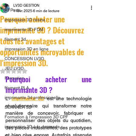
LV3D GESTION
All Posts
1 févr. 2025
6 min de lecture
Pourquoi acheter une
impression 3D résine.
imprimante 3D ? Découvrez
imprimante 3D FDM
tous les avantages et
filament 3d,
opportunités incroyables de
impression 3D en ligne
CONCESSION LV3D
l'impression 3D.
JEU LV3D
Noté NaN étoiles sur 5.
Pourquoi acheter une 
Formation
imprimante 3D ? 
filament PLA
imprimante 3d professionelle
L' 
imprimante 3D
 est une technologie 
révolutionnaire qui transforme notre 
SCANNER 3D
manière de concevoir, fabriquer et 
Formation à l'impression 3D CPF
personnaliser des objets du quotidien, 
impression 3D à la demande
des pièces industrielles, des prototypes 
et bien plus encore. Autrefois réservée 