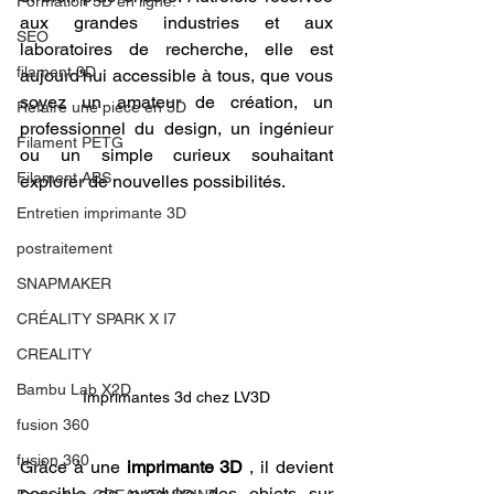
Formation 3D en ligne.
aux grandes industries et aux 
SEO
laboratoires de recherche, elle est 
filament 3D
aujourd'hui accessible à tous, que vous 
soyez un amateur de création, un 
Refaire une piece en 3D
professionnel du design, un ingénieur 
Filament PETG
ou un simple curieux souhaitant 
Filament ABS
explorer de nouvelles possibilités.
Entretien imprimante 3D
postraitement
SNAPMAKER
CRÉALITY SPARK X I7
CREALITY
Bambu Lab X2D
Imprimantes 3d chez LV3D
fusion 360
fusion 360
Grâce à une 
imprimante 3D
 , il devient 
possible de produire des objets sur 