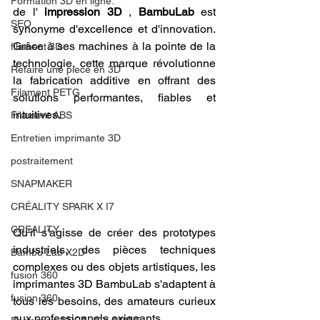
Formation 3D en ligne.
de l' 
impression 3D
 , 
BambuLab
 est 
SEO
synonyme d'excellence et d'innovation. 
Grâce à ses machines à la pointe de la 
filament 3D
technologie, cette marque révolutionne 
Refaire une piece en 3D
la fabrication additive en offrant des 
Filament PETG
solutions performantes, fiables et 
intuitives. 
Filament ABS
Entretien imprimante 3D
postraitement
SNAPMAKER
CRÉALITY SPARK X I7
CREALITY
Qu'il s'agisse de créer des prototypes 
industriels, des pièces techniques 
Bambu Lab X2D
complexes ou des objets artistiques, les 
fusion 360
imprimantes 3D BambuLab s'adaptent à 
fusion 360
tous les besoins, des amateurs curieux 
aux professionnels exigeants.