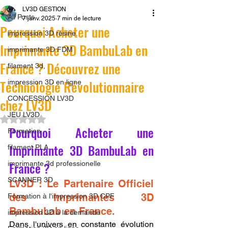
LV3D GESTION
All Posts
7 janv. 2025
7 min de lecture
Pourquoi Acheter une
impression 3D résine.
Imprimante 3D BambuLab en
imprimante 3D FDM
France ? Découvrez une
filament 3d,
Technologie Révolutionnaire
impression 3D en ligne
CONCESSION LV3D
chez LV3D
JEU LV3D
Noté NaN étoiles sur 5.
Pourquoi Acheter une 
Formation
Imprimante 3D BambuLab en 
filament PLA
France ? 
imprimante 3d professionelle
SCANNER 3D
LV3D : Le Partenaire Officiel 
des Imprimantes 3D 
Formation à l'impression 3D CPF
BambuLab en France.
impression 3D à la demande
Dans l'univers en constante évolution 