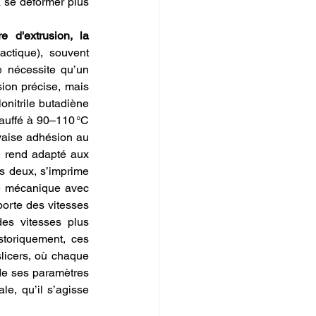
 se déformer plus 
d'extrusion, la 
ctique), souvent 
 nécessite qu’un 
ion précise, mais 
onitrile butadiène 
auffé à 90–110 °C 
aise adhésion au 
 rend adapté aux 
s deux, s’imprime 
e mécanique avec 
orte des vitesses 
s vitesses plus 
toriquement, ces 
licers, où chaque 
de ses paramètres 
e, qu’il s’agisse 