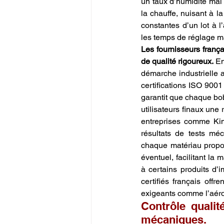
un taux d’humidité mal 
la chauffe, nuisant à la
constantes d’un lot à l
les temps de réglage ma
Les fournisseurs françai
de qualité rigoureux.
 E
démarche industrielle 
certifications ISO 9001
garantit que chaque bobi
utilisateurs finaux une
entreprises comme Kim
résultats de tests méca
chaque matériau proposé.
éventuel, facilitant la
à certains produits d’i
certifiés français offr
exigeants comme l’aéro
Contrôle qualit
mécaniques.