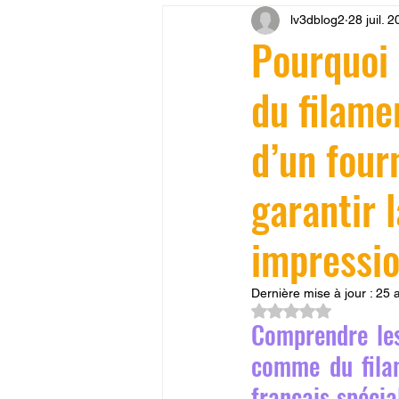
lv3dblog2
28 juil. 
CONCESSION LV3D
JEU
Pourquoi
du filame
SCANNER 3D
Formation 
d’un four
SEO
filament 3D
Refa
garantir 
Entretien imprimante 3D
p
impressi
Dernière mise à jour :
25 
Bambu Lab X2D
fusion 36
Noté NaN étoiles su
Comprendre les
comme du fila
français spécia