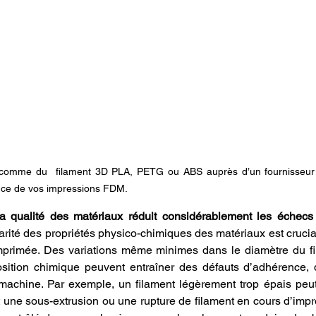
 comme du  filament 3D PLA, PETG ou ABS auprès d’un fournisseur f
ance de vos impressions FDM.
 qualité des matériaux réduit considérablement les échecs 
arité des propriétés physico-chimiques des matériaux est crucial
mprimée. Des variations même minimes dans le diamètre du fil
sition chimique peuvent entraîner des défauts d’adhérence, d
 machine. Par exemple, un filament légèrement trop épais peut
t une sous-extrusion ou une rupture de filament en cours d’imp