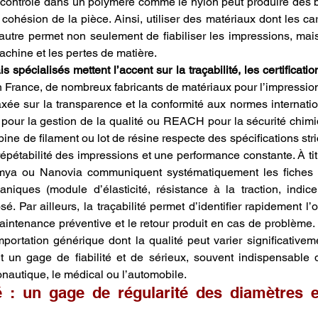
contrôlé dans un polymère comme le nylon peut produire des bul
 cohésion de la pièce. Ainsi, utiliser des matériaux dont les car
’autre permet non seulement de fiabiliser les impressions, mais
chine et les pertes de matière.
s spécialisés mettent l’accent sur la traçabilité, les certification
n France, de nombreux fabricants de matériaux pour l’impressio
axée sur la transparence et la conformité aux normes internati
 pour la gestion de la qualité ou REACH pour la sécurité chimiq
ne de filament ou lot de résine respecte des spécifications stri
 répétabilité des impressions et une performance constante. À ti
ya ou Nanovia communiquent systématiquement les fiches t
niques (module d’élasticité, résistance à la traction, indice 
 Par ailleurs, la traçabilité permet d’identifier rapidement l’o
 maintenance préventive et le retour produit en cas de problème
mportation générique dont la qualité peut varier significativeme
ent un gage de fiabilité et de sérieux, souvent indispensable 
nautique, le médical ou l’automobile.
é : un gage de régularité des diamètres et