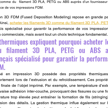
 comme du  filament 3D PLA, PETG ou ABS auprès d’un fournisseur f
ance de vos impressions FDM.
ion 3D FDM (Fused Deposition Modeling) repose en grande part
insi, 
acheter les filaments 3D comme du filament 3D PLA, P
ais spécialisé pour garantir la performance de vos impressio
 commerciale, mais avant tout un choix technique fondamental.
thermiques expliquent pourquoi acheter le
 filament 3D PLA, PETG ou ABS au
nçais spécialisé pour garantir la perform
M.
isé en impression 3D possède des propriétés thermiques 
tement lors de l’extrusion et du refroidissement. Ces proprié
 finale de l’objet imprimé. Par exemple, une température d’ext
aise adhésion inter-couche, provoquant des fissures ou une fragi
ature trop élevée peut entraîner la formation de fils (stringing
sion des détails. La gestion thermique influe également sur la