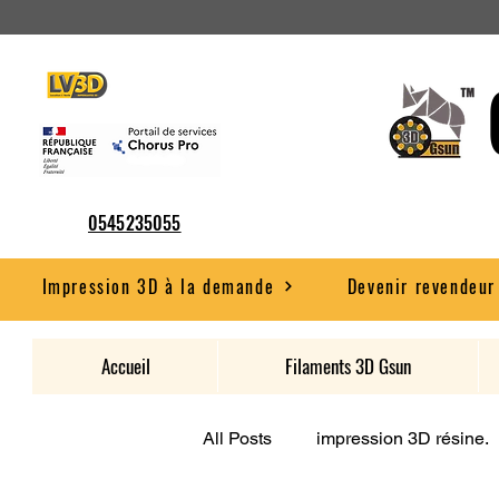
0545235055
Impression 3D à la demande
Devenir revendeur
Accueil
Filaments 3D Gsun
All Posts
impression 3D résine.