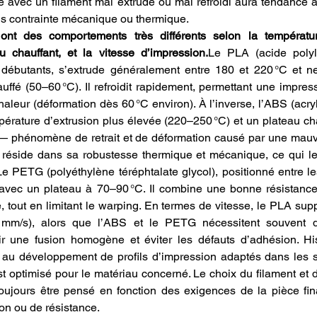
é avec un filament mal extrudé ou mal refroidi aura tendance à
us contrainte mécanique ou thermique.
 des comportements très différents selon la température 
 chauffant, et la vitesse d’impression.
Le PLA (acide polyla
ébutants, s’extrude généralement entre 180 et 220 °C et ne
ffé (50–60 °C). Il refroidit rapidement, permettant une impress
chaleur (déformation dès 60 °C environ). À l’inverse, l’ABS (acryl
pérature d’extrusion plus élevée (220–250 °C) et un plateau ch
 — phénomène de retrait et de déformation causé par une mauv
 réside dans sa robustesse thermique et mécanique, ce qui le
Le PETG (polyéthylène téréphtalate glycol), positionné entre le
avec un plateau à 70–90 °C. Il combine une bonne résistanc
 tout en limitant le warping. En termes de vitesse, le PLA supp
 mm/s), alors que l’ABS et le PETG nécessitent souvent de
r une fusion homogène et éviter les défauts d’adhésion. His
t au développement de profils d’impression adaptés dans les s
t optimisé pour le matériau concerné. Le choix du filament et 
oujours être pensé en fonction des exigences de la pièce final
ion ou de résistance.