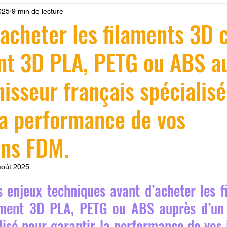
2025
9 min de lecture
 LV3D
Formation
filament PLA
imprimante 3d pro
 acheter les filaments 3D
nt 3D PLA, PETG ou ABS a
à l'impression 3D CPF
impression 3D à la demande
F
nisseur français spécialis
ire une piece en 3D
Filament PETG
Filament ABS
la performance de vos
ostraitement
SNAPMAKER
CRÉALITY SPARK X I7
ons FDM.
août 2025
0
fusion 360
Formation CREALITY PRINT
r 5.
 enjeux techniques avant d’acheter les f
ment 3D PLA, PETG ou ABS auprès d’un f
lisé pour garantir la performance de vos 