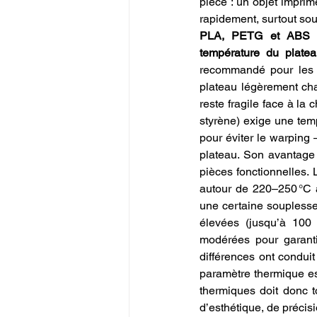
pièce : un objet imprim
rapidement, surtout so
PLA, PETG et ABS ont
température du plateau
recommandé pour les d
plateau légèrement chau
reste fragile face à la 
styrène) exige une tem
pour éviter le warping
plateau. Son avantage
pièces fonctionnelles. 
autour de 220–250 °C 
une certaine souplesse,
élevées (jusqu’à 100
modérées pour garanti
différences ont condui
paramètre thermique es
thermiques doit donc t
d’esthétique, de précis