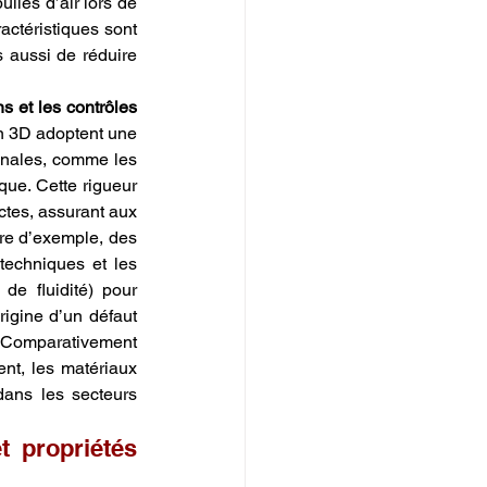
les d’air lors de 
actéristiques sont 
 aussi de réduire 
s et les contrôles 
n 3D adoptent une 
onales, comme les 
ue. Cette rigueur 
ctes, assurant aux 
tre d’exemple, des 
echniques et les 
de fluidité) pour 
rigine d’un défaut 
. Comparativement 
nt, les matériaux 
dans les secteurs 
 propriétés 