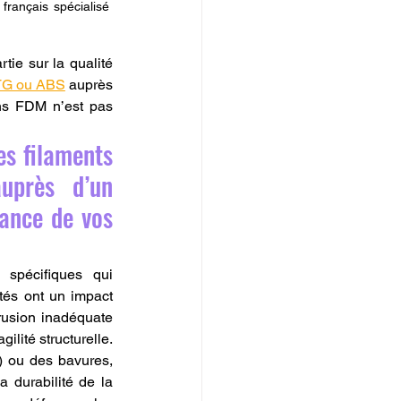
rançais spécialisé 
ie sur la qualité 
ETG ou ABS
 auprès 
ns FDM n’est pas 
s filaments 
près d’un 
ance de vos 
spécifiques qui 
tés ont un impact 
rusion inadéquate 
lité structurelle. 
) ou des bavures, 
 durabilité de la 