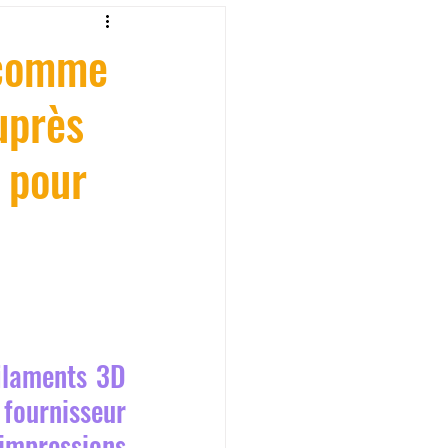
fessionelle
 comme
uprès
ormation 3D en ligne.
é pour
CREALITY
ilaments 3D 
ournisseur 
impressions 