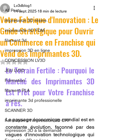
Lv3dblog1
All Posts
14 sept. 2025
18 min de lecture
Votre Fabrique d'Innovation : Le
impression 3D résine.
Guide Stratégique pour Ouvrir
imprimante 3D FDM
un Commerce en Franchise qui
filament 3d,
Vend des Imprimantes 3D.
impression 3D en ligne
CONCESSION LV3D
Noté NaN étoiles sur 5.
Le Terrain Fertile : Pourquoi le 
JEU LV3D
Marché des Imprimantes 3D 
Formation
Est Prêt pour Votre Franchise 
filament PLA
à Fès.
imprimante 3d professionelle
SCANNER 3D
Le paysage économique mondial est en 
Formation à l'impression 3D CPF
constante évolution, façonné par des 
impression 3D à la demande
vagues d'innovation technologique qui 