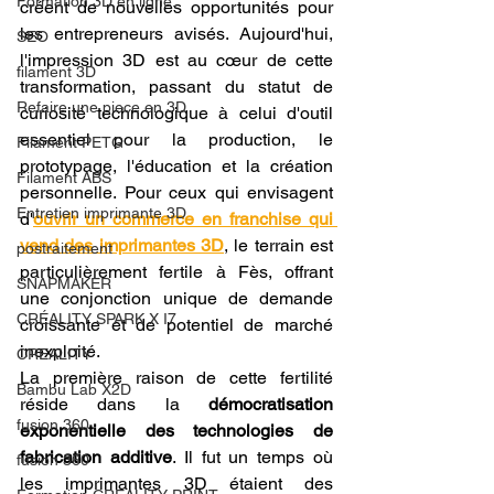
Formation 3D en ligne.
créent de nouvelles opportunités pour 
les entrepreneurs avisés. Aujourd'hui, 
SEO
l'impression 3D est au cœur de cette 
filament 3D
transformation, passant du statut de 
Refaire une piece en 3D
curiosité technologique à celui d'outil 
essentiel pour la production, le 
Filament PETG
prototypage, l'éducation et la création 
Filament ABS
personnelle. Pour ceux qui envisagent 
Entretien imprimante 3D
d'
ouvrir un commerce en franchise qui 
vend des imprimantes 3D
, le terrain est 
postraitement
particulièrement fertile à Fès, offrant 
SNAPMAKER
une conjonction unique de demande 
CRÉALITY SPARK X I7
croissante et de potentiel de marché 
inexploité.
CREALITY
La première raison de cette fertilité 
Bambu Lab X2D
réside dans la 
démocratisation 
fusion 360
exponentielle des technologies de 
fabrication additive
. Il fut un temps où 
fusion 360
les imprimantes 3D étaient des 