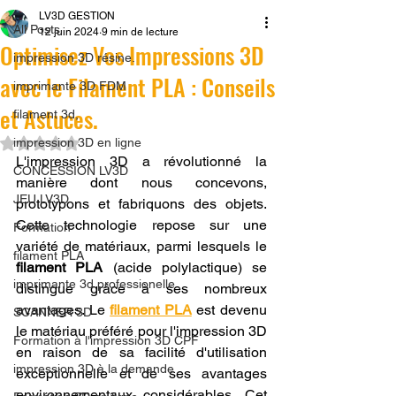
LV3D GESTION
All Posts
12 juin 2024
9 min de lecture
Optimisez Vos Impressions 3D
impression 3D résine.
avec le Filament PLA : Conseils
imprimante 3D FDM
et Astuces.
filament 3d,
Noté NaN étoiles sur 5.
impression 3D en ligne
L'impression 3D a révolutionné la 
CONCESSION LV3D
manière dont nous concevons, 
JEU LV3D
prototypons et fabriquons des objets. 
Cette technologie repose sur une 
Formation
variété de matériaux, parmi lesquels le 
filament PLA
filament PLA
 (acide polylactique) se 
imprimante 3d professionelle
distingue grâce à ses nombreux 
avantages. Le 
filament PLA
 est devenu 
SCANNER 3D
le matériau préféré pour l'impression 3D 
Formation à l'impression 3D CPF
en raison de sa facilité d'utilisation 
impression 3D à la demande
exceptionnelle et de ses avantages 
environnementaux considérables. Cet 