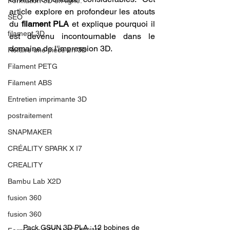
Formation 3D en ligne.
article explore en profondeur les atouts 
SEO
du 
filament PLA
 et explique pourquoi il 
filament 3D
est devenu incontournable dans le 
domaine de l'impression 3D.
Refaire une piece en 3D
Filament PETG
Filament ABS
Entretien imprimante 3D
postraitement
SNAPMAKER
CRÉALITY SPARK X I7
CREALITY
Bambu Lab X2D
fusion 360
fusion 360
Pack GSUN 3D PLA : 12 bobines de 