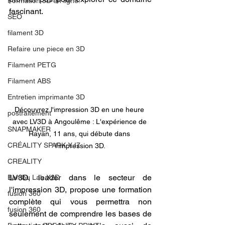
Formation 3D en ligne.
fascinant.
SEO
filament 3D
Refaire une piece en 3D
Filament PETG
Filament ABS
Entretien imprimante 3D
Découvrez l'impression 3D en une heure 
postraitement
avec LV3D à Angoulême : L'expérience de 
SNAPMAKER
Rayan, 11 ans, qui débute dans 
CRÉALITY SPARK X I7
l'impression 3D.
CREALITY
LV3D, leader dans le secteur de 
Bambu Lab X2D
l'impression 3D, propose une formation 
fusion 360
complète qui vous permettra non 
fusion 360
seulement de comprendre les bases de 