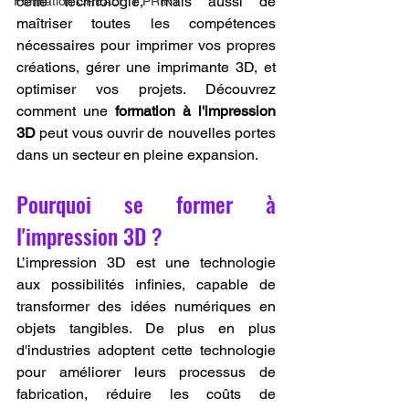
cette technologie, mais aussi de 
Formation CREALITY PRINT
maîtriser toutes les compétences 
nécessaires pour imprimer vos propres 
créations, gérer une imprimante 3D, et 
optimiser vos projets. Découvrez 
comment une 
formation à l'impression 
3D
 peut vous ouvrir de nouvelles portes 
dans un secteur en pleine expansion.
Pourquoi se former à 
l'impression 3D ?
L’impression 3D est une technologie 
aux possibilités infinies, capable de 
transformer des idées numériques en 
objets tangibles. De plus en plus 
d'industries adoptent cette technologie 
pour améliorer leurs processus de 
fabrication, réduire les coûts de 