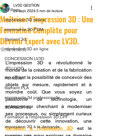
LV3D GESTION
All Posts
25 sept. 2024
5 min de lecture
Maîtriser l'Impression 3D : Une
impression 3D résine.
Formation Complète pour
imprimante 3D FDM
Devenir Expert avec LV3D.
filament 3d,
Noté NaN étoiles sur 5.
impression 3D en ligne
CONCESSION LV3D
L’impression 3D a révolutionné le 
JEU LV3D
monde de la création et de la fabrication 
en offrant la possibilité de concevoir des 
Formation
objets sur mesure, rapidement et à 
filament PLA
moindre coût. Que vous soyez un 
imprimante 3d professionelle
passionné de technologie, un 
entrepreneur cherchant à moderniser 
SCANNER 3D
ses processus, ou simplement curieux 
Formation à l'impression 3D CPF
de découvrir cette innovation, une 
impression 3D à la demande
formation à l'impression 3D
 est le 
premier pas pour explorer ce domaine 