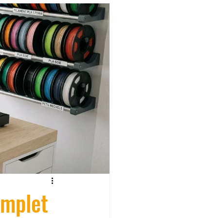
fessionelle
ormation 3D en ligne.
CREALITY
omplet