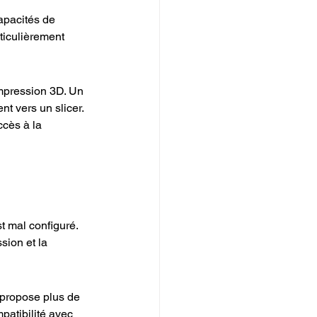
apacités de 
ticulièrement 
impression 3D. Un 
t vers un slicer. 
ccès à la 
 mal configuré. 
sion et la 
 propose plus de 
atibilité avec 