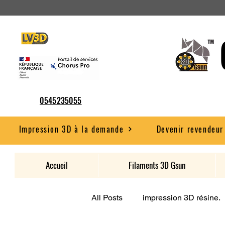
0545235055
Impression 3D à la demande
Devenir revendeur
Accueil
Filaments 3D Gsun
All Posts
impression 3D résine.