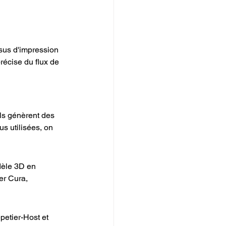
sus d'impression 
récise du flux de 
ls génèrent des 
s utilisées, on 
dèle 3D en 
er Cura, 
petier-Host et 