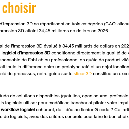
 choisir
r 5.
 d'impression 3D se répartissent en trois catégories (CAO, slicers,
ression 3D atteint 34,45 milliards de dollars en 2026.
 de l'impression 3D évalué à 34,45 milliards de dollars en 202
 
logiciel d'impression 3D
 conditionne directement la qualité de
sponsable de FabLab ou professionnel en quête de productivité,
it toute la différence entre un prototype raté et un objet fonction
 clé du processus, notre guide sur le 
slicer 3D
 constitue un excel
itude de solutions disponibles (gratuites, open source, professionn
ls logiciels utiliser pour modéliser, trancher et piloter votre impr
 
workflow logiciel
 cohérent, de l'idée au fichier G-code ? Cet art
 de logiciels, avec des critères concrets pour faire le bon choix