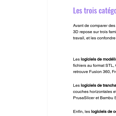
Les trois catég
Avant de comparer des n
3D repose sur trois fam
travail, et les confondr
Les 
logiciels de modél
fichiers au format STL, 
retrouve Fusion 360, F
Les 
logiciels de tranch
couches horizontales et
PrusaSlicer et Bambu St
Enfin, les 
logiciels de c