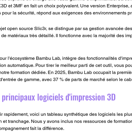
3D et 3MF en fait un choix polyvalent. Une version Enterprise,
s pour la sécurité, répond aux exigences des environnements pr
rojet open source Slic3r, se distingue par sa gestion avancée de
l de matériaux très détaillé. Il fonctionne avec la majorité des 
our l'écosystème Bambu Lab, intègre des fonctionnalités d'impr
ion automatique. Pour tirer le meilleur parti de cet outil, vous po
 notre formation dédiée. En 2025, Bambu Lab occupait la premiè
d'entrée de gamme, avec 37 % de parts de marché selon le cabi
principaux logiciels d'impression 3D
ir rapidement, voici un tableau synthétique des logiciels les plu
 et tranchage. Nous y avons inclus nos ressources de formation, 
ccompagnement fait la différence.