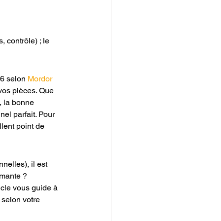
 contrôle) ; le 
6 selon 
Mordor 
 vos pièces. Que 
 la bonne 
nel parfait. Pour 
lent point de 
elles), il est 
imante ? 
icle vous guide à 
 selon votre 