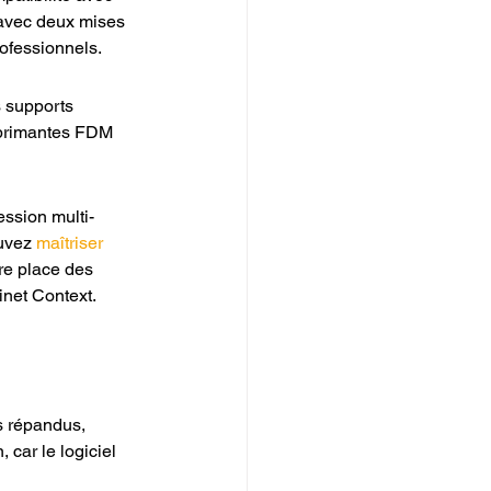
 avec deux mises 
ofessionnels.
s supports 
imprimantes FDM 
ession multi-
uvez 
maîtriser 
re place des 
net Context.
s répandus, 
car le logiciel 