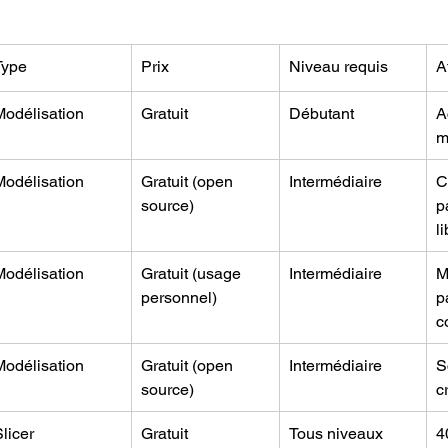
Type
Prix
Niveau requis
A
Modélisation
Gratuit
Débutant
A
m
Modélisation
Gratuit (open 
Intermédiaire
C
source)
p
l
Modélisation
Gratuit (usage 
Intermédiaire
M
personnel)
p
c
Modélisation
Gratuit (open 
Intermédiaire
S
source)
c
licer
Gratuit
Tous niveaux
4