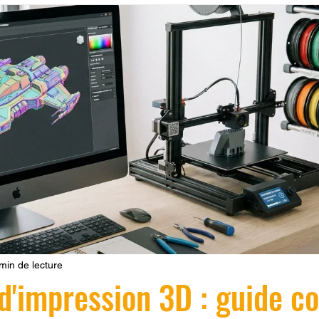
 LV3D
Formation
filament PLA
imprimante 3d pro
à l'impression 3D CPF
impression 3D à la demande
F
ire une piece en 3D
Filament PETG
Filament ABS
ostraitement
SNAPMAKER
CRÉALITY SPARK X I7
0
fusion 360
Formation CREALITY PRINT
min de lecture
 d'impression 3D : guide c