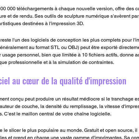
200 000 téléchargements à chaque nouvelle version, offre des c
ure et de rendu. Ses outils de sculpture numérique s'avèrent par
rtistiques destinées à l'impression 3D.
reste l'un des logiciels de conception les plus complets pour l'
énéralement au format STL ou OBJ) peut être exporté directemen
 usage personnel, bien que limitée à 10 fichiers actifs, donne a
ue professionnelle et à la simulation de contraintes.
iciel au cœur de la qualité d'impression
nt conçu peut produire un résultat médiocre si le tranchage est
hauteur de couche, la densité du remplissage, la vitesse d'impres
 C'est le maillon central de votre chaîne logicielle.
 le slicer le plus populaire au monde. Gratuit et open source, il
les et prend en charge une vaste gamme d'imprimantes. Sa comp