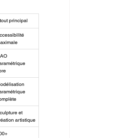
tout principal
ccessibilité 
aximale
AO 
aramétrique 
ibre
odélisation 
aramétrique 
omplète
culpture et 
réation artistique
00+ 