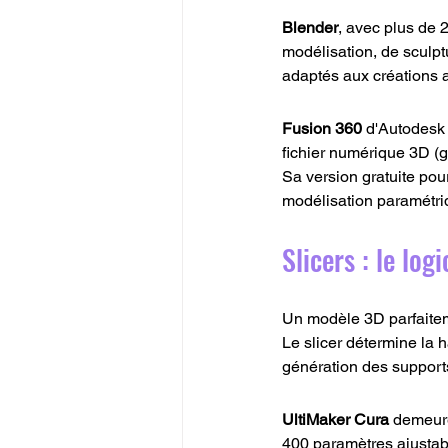
Blender
, avec plus de 
modélisation, de sculpt
adaptés aux créations a
Fusion 360
 d'Autodesk 
fichier numérique 3D (g
Sa version gratuite pour
modélisation paramétriq
Slicers : le log
Un modèle 3D parfaiteme
Le slicer détermine la 
génération des supports.
UltiMaker Cura
 demeure
400 paramètres ajustab