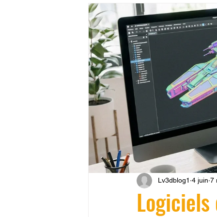
CONCESSION LV3D
JEU
SCANNER 3D
Formation 
SEO
filament 3D
Refa
Entretien imprimante 3D
p
Bambu Lab X2D
fusion 36
Lv3dblog1
4 juin
7 
Logiciels