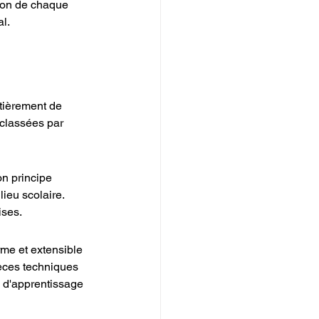
sion de chaque 
al.
tièrement de 
 classées par 
n principe 
ieu scolaire. 
ises.
me et extensible 
ièces techniques 
 d'apprentissage 