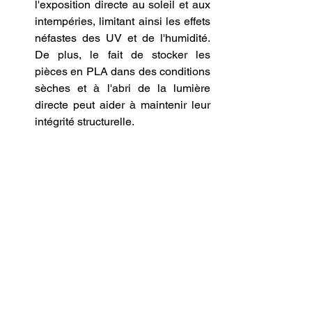
l'exposition directe au soleil et aux 
intempéries, limitant ainsi les effets 
néfastes des UV et de l'humidité. 
De plus, le fait de stocker les 
pièces en PLA dans des conditions 
sèches et à l'abri de la lumière 
directe peut aider à maintenir leur 
intégrité structurelle.
Conclusion sur le filament 
PLA.
En conclusion, bien que le filament PLA 
soit un matériau exceptionnel pour de 
nombreuses applications d'impression 
3D grâce à sa facilité d'utilisation, son 
coût abordable et ses propriétés 
écologiques, il présente des limitations 
significatives pour les usages 