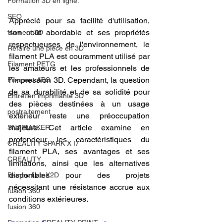
Formation 3D en ligne.
SEO
Apprécié pour sa facilité d'utilisation, 
son coût abordable et ses propriétés 
filament 3D
respectueuses de l'environnement, le 
Refaire une piece en 3D
filament PLA est couramment utilisé par 
Filament PETG
les amateurs et les professionnels de 
l'impression 3D. Cependant, la question 
Filament ABS
de sa durabilité et de sa solidité pour 
Entretien imprimante 3D
des pièces destinées à un usage 
postraitement
extérieur reste une préoccupation 
majeure. Cet article examine en 
SNAPMAKER
profondeur les caractéristiques du 
CRÉALITY SPARK X I7
filament PLA, ses avantages et ses 
CREALITY
limitations, ainsi que les alternatives 
disponibles pour des projets 
Bambu Lab X2D
nécessitant une résistance accrue aux 
fusion 360
conditions extérieures.
fusion 360