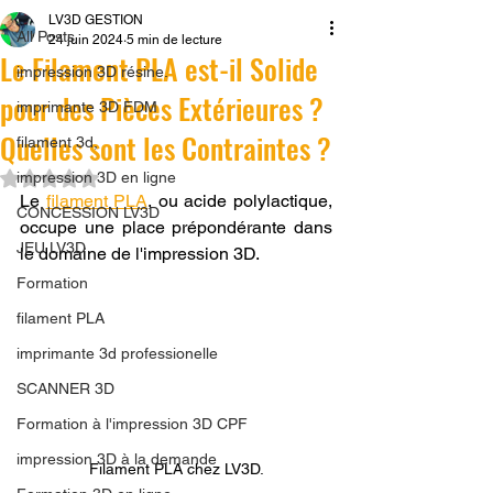
LV3D GESTION
All Posts
24 juin 2024
5 min de lecture
Le Filament PLA est-il Solide
impression 3D résine.
pour des Pièces Extérieures ?
imprimante 3D FDM
Quelles sont les Contraintes ?
filament 3d,
Noté NaN étoiles sur 5.
impression 3D en ligne
Le 
filament PLA
, ou acide polylactique, 
CONCESSION LV3D
occupe une place prépondérante dans 
JEU LV3D
le domaine de l'impression 3D. 
Formation
filament PLA
imprimante 3d professionelle
SCANNER 3D
Formation à l'impression 3D CPF
impression 3D à la demande
Filament PLA chez LV3D.