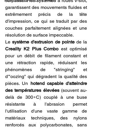
surpassant les systèmes à roues V-slot, 
Formation CREALITY PRINT
garantissent des mouvements fluides et 
extrêmement précis de la tête 
d'impression, ce qui se traduit par des 
couches parfaitement alignées et une 
résolution de surface impeccable.
Le 
système d'extrusion de pointe
 de la 
Creality K2 Plus Combo
 est optimisé 
pour un débit de filament constant et 
une rétraction rapide, réduisant les 
phénomènes de "stringing" et 
d'"oozing" qui dégradent la qualité des 
pièces. Un 
hotend capable d'atteindre 
des températures élevées
 (souvent au-
delà de 300∘C) couplé à une buse 
résistante à l'abrasion permet 
l'utilisation d'une vaste gamme de 
matériaux techniques, des nylons 
renforcés aux polycarbonates, sans 