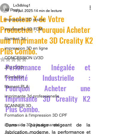
Lv3dblog1
All Posts
10 juil. 2025
14 min de lecture
Le Facteur X de Votre
impression 3D résine.
Production : Pourquoi Acheter
imprimante 3D FDM
une Imprimante 3D Creality K2
filament 3d,
Plus Combo.
impression 3D en ligne
CONCESSION LV3D
Noté NaN étoiles sur 5.
Performance Inégalée et 
JEU LV3D
Fiabilité Industrielle : 
Formation
Pourquoi Acheter une 
filament PLA
Imprimante 3D Creality K2 
imprimante 3d professionelle
SCANNER 3D
Plus Combo.
Formation à l'impression 3D CPF
Dans le paysage exigeant de la 
impression 3D à la demande
fabrication moderne, la performance et 