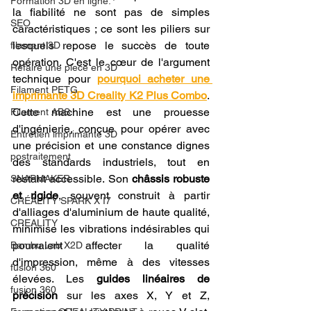
Formation 3D en ligne.
la fiabilité ne sont pas de simples 
SEO
caractéristiques ; ce sont les piliers sur 
lesquels repose le succès de toute 
filament 3D
opération. C'est le cœur de l'argument 
Refaire une piece en 3D
technique pour 
pourquoi acheter une 
Filament PETG
imprimante 3D Creality K2 Plus Combo
. 
Cette machine est une prouesse 
Filament ABS
d'ingénierie, conçue pour opérer avec 
Entretien imprimante 3D
une précision et une constance dignes 
postraitement
des standards industriels, tout en 
restant accessible. Son 
châssis robuste 
SNAPMAKER
et rigide
, souvent construit à partir 
CRÉALITY SPARK X I7
d'alliages d'aluminium de haute qualité, 
CREALITY
minimise les vibrations indésirables qui 
pourraient affecter la qualité 
Bambu Lab X2D
d'impression, même à des vitesses 
fusion 360
élevées. Les 
guides linéaires de 
fusion 360
précision
 sur les axes X, Y et Z, 