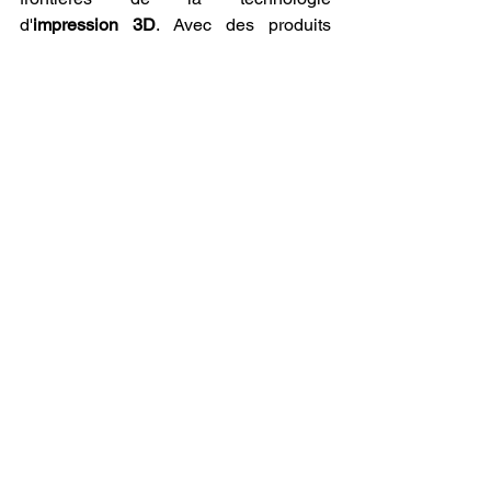
d'
impression 3D
. Avec des produits 
comme le 
Filament PLA professionnel 
LV3D LUXE
, nous ne faisons 
qu'entrevoir les possibilités infinies que 
réserve l'avenir de l'
impression 3D
.
karl-Emerik ROBERT
imprimante 3D
Filament PLA professionnel
Voir tout
Posts récents