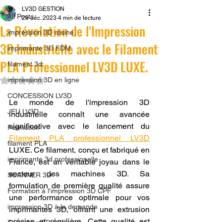
LV3D GESTION
All Posts
29 déc. 2023
4 min de lecture
La Révolution de l'Impression
impression 3D résine.
3D Industrielle avec le Filament
imprimante 3D FDM
PLA Professionnel LV3D LUXE.
filament 3d,
Noté NaN étoiles sur 5.
impression 3D en ligne
CONCESSION LV3D
Le monde de l'impression 3D 
JEU LV3D
industrielle connaît une avancée 
significative avec le lancement du 
Formation
Filament PLA professionnel LV3D
filament PLA
LUXE. Ce filament, conçu et fabriqué en 
imprimante 3d professionelle
France, est un véritable joyau dans le 
secteur des machines 3D. Sa 
SCANNER 3D
formulation de première qualité assure 
Formation à l'impression 3D CPF
une performance optimale pour vos 
impression 3D à la demande
imprimantes 3D, offrant une extrusion 
précise et régulière. Cette qualité est 