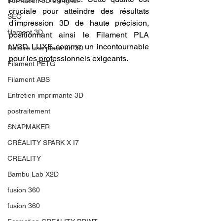
Formation 3D en ligne.
cruciale pour atteindre des résultats 
SEO
d'impression 3D de haute précision, 
filament 3D
positionnant ainsi le Filament PLA 
LV3D LUXE comme un incontournable 
Refaire une piece en 3D
pour les professionnels exigeants.
Filament PETG
Filament ABS
Entretien imprimante 3D
postraitement
SNAPMAKER
CRÉALITY SPARK X I7
CREALITY
Bambu Lab X2D
fusion 360
fusion 360