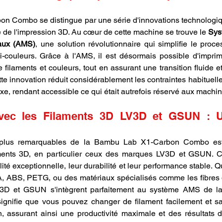
 Combo se distingue par une série d'innovations technologiqu
ie de l'impression 3D. Au cœur de cette machine se trouve le 
Sys
iaux (AMS)
, une solution révolutionnaire qui simplifie le proce
ti-couleurs. Grâce à l'AMS, il est désormais possible d'impri
filaments et couleurs, tout en assurant une transition fluide et
tte innovation réduit considérablement les contraintes habituell
e, rendant accessible ce qui était autrefois réservé aux machine
avec les Filaments 3D LV3D et GSUN : U
 plus remarquables de la Bambu Lab X1-Carbon Combo est s
ments 3D, en particulier ceux des marques LV3D et GSUN. Ce
té exceptionnelle, leur durabilité et leur performance stable. Qu
A, ABS, PETG, ou des matériaux spécialisés comme les fibres 
 LV3D et GSUN s'intègrent parfaitement au système AMS de 
gnifie que vous pouvez changer de filament facilement et san
, assurant ainsi une productivité maximale et des résultats d