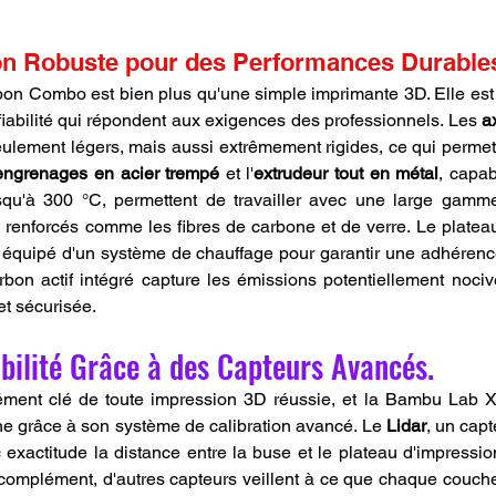
on Robuste pour des Performances Durable
 Combo est bien plus qu'une simple imprimante 3D. Elle est c
iabilité qui répondent aux exigences des professionnels. Les 
a
eulement légers, mais aussi extrêmement rigides, ce qui perm
engrenages en acier trempé
 et l'
extrudeur tout en métal
, capab
usqu'à 300 °C, permettent de travailler avec une large gamme
renforcés comme les fibres de carbone et de verre. Le plateau
t équipé d'un système de chauffage pour garantir une adhérence
arbon actif intégré capture les émissions potentiellement nocive
et sécurisée.
abilité Grâce à des Capteurs Avancés.
lément clé de toute impression 3D réussie, et la Bambu Lab
e grâce à son système de calibration avancé. Le 
Lidar
, un capt
exactitude la distance entre la buse et le plateau d'impression
 complément, d'autres capteurs veillent à ce que chaque couche 