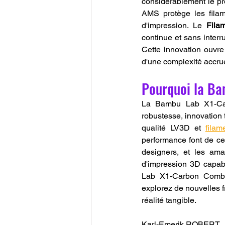
considérablement le pr
AMS protège les filame
d'impression. Le 
Fila
continue et sans interr
Cette innovation ouvre 
d'une complexité accrue
Pourquoi la Ba
La Bambu Lab X1-Car
robustesse, innovation t
qualité LV3D et 
fila
performance font de cet
designers, et les ama
d'impression 3D capabl
Lab X1-Carbon Combo 
explorez de nouvelles f
réalité tangible.
Karl-Emerik ROBERT