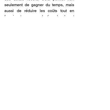
seulement de gagner du temps, mais 
aussi de réduire les coûts tout en 
favorisant une production locale et 
écoresponsable. Pour ceux qui ne 
possèdent pas encore leur propre 
imprimante 3D
, ou qui souhaitent 
s’appuyer sur des experts pour garantir 
une qualité optimale, les services 
professionnels d’impression 3D 
externalisée sont une solution idéale.
C’est dans cette dynamique que LV3D 
s’impose comme une référence 
incontournable en France. Forte de son 
expérience, de sa maîtrise technique et 
de son engagement envers l’innovation, 
l’entreprise propose un service complet 
d’impression 3D sur mesure, destiné 