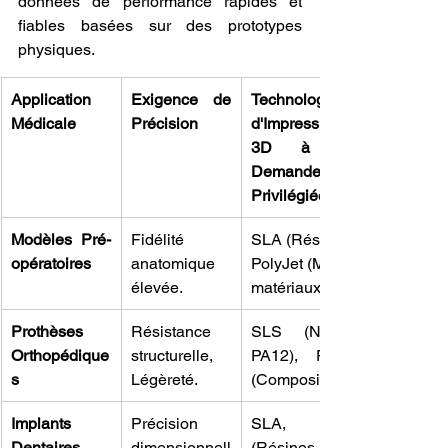
données de performance rapides et 
fiables basées sur des prototypes 
physiques.
Application 
Exigence de 
Technologie 
Médicale
Précision
d'Impression 
3D à la 
Demande 
Privilégiée
Modèles Pré-
Fidélité 
SLA (Résine), 
opératoires
anatomique 
PolyJet (Multi-
élevée.
matériaux).
Prothèses 
Résistance 
SLS (Nylon 
Orthopédique
structurelle, 
PA12), FDM 
s
Légèreté.
(Composites).
Implants 
Précision 
SLA, DLP 
Dentaires
dimensionnell
(Résines 