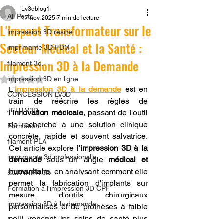
Lv3dblog1
All Posts
17 nov. 2025
7 min de lecture
L'Impact Transformateur sur le
impression 3D résine.
Secteur Médical et la Santé :
imprimante 3D FDM
Impression 3D à la Demande
filament 3d,
Noté NaN étoiles sur 5.
impression 3D en ligne
L'
impression 3D à la demande
 est en 
CONCESSION LV3D
train de réécrire les règles de 
JEU LV3D
l'
innovation médicale
, passant de l'outil 
de recherche à une solution clinique 
Formation
concrète, rapide et souvent salvatrice. 
filament PLA
Cet article explore l'
impression 3D à la 
imprimante 3d professionelle
demande
 sous un angle 
médical et 
humanitaire
, en analysant comment elle 
SCANNER 3D
permet la fabrication d'implants sur 
Formation à l'impression 3D CPF
mesure, d'outils chirurgicaux 
impression 3D à la demande
personnalisés et de prothèses à faible 
coût, rendant les soins de santé plus 