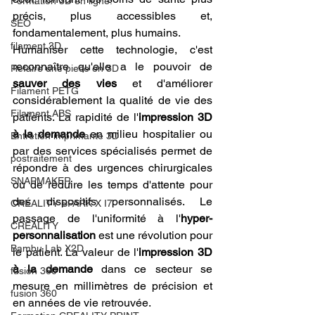
Formation 3D en ligne.
précis, plus accessibles et, 
SEO
fondamentalement, plus humains.
filament 3D
Humaniser cette technologie, c'est 
reconnaître qu'elle a le pouvoir de 
Refaire une piece en 3D
sauver des vies
 et d'améliorer 
Filament PETG
considérablement la qualité de vie des 
Filament ABS
patients. La rapidité de l'
impression 3D 
à la demande
 en milieu hospitalier ou 
Entretien imprimante 3D
par des services spécialisés permet de 
postraitement
répondre à des urgences chirurgicales 
SNAPMAKER
ou de réduire les temps d'attente pour 
des dispositifs personnalisés. Le 
CRÉALITY SPARK X I7
passage de l'uniformité à l'
hyper-
CREALITY
personnalisation
 est une révolution pour 
Bambu Lab X2D
le patient. La valeur de l'
impression 3D 
à la demande
 dans ce secteur se 
fusion 360
mesure en millimètres de précision et 
fusion 360
en années de vie retrouvée.