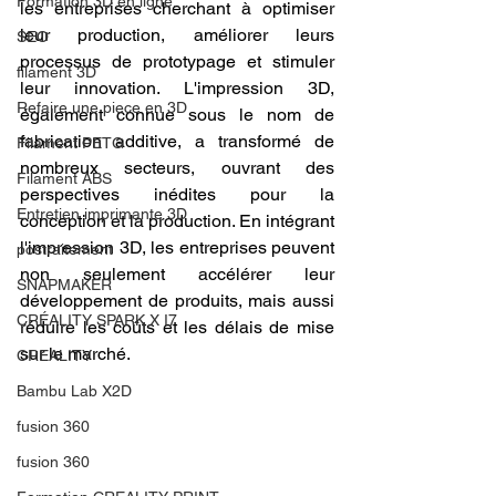
Formation 3D en ligne.
les entreprises cherchant à optimiser 
leur production, améliorer leurs 
SEO
processus de prototypage et stimuler 
filament 3D
leur innovation. L'impression 3D, 
Refaire une piece en 3D
également connue sous le nom de 
fabrication additive, a transformé de 
Filament PETG
nombreux secteurs, ouvrant des 
Filament ABS
perspectives inédites pour la 
Entretien imprimante 3D
conception et la production. En intégrant 
l'impression 3D, les entreprises peuvent 
postraitement
non seulement accélérer leur 
SNAPMAKER
développement de produits, mais aussi 
CRÉALITY SPARK X I7
réduire les coûts et les délais de mise 
sur le marché.
CREALITY
Bambu Lab X2D
fusion 360
fusion 360