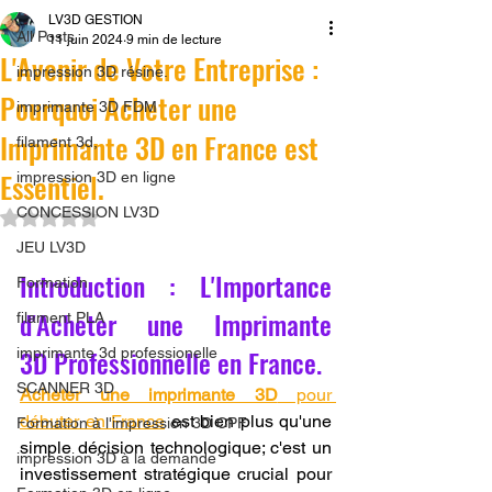
LV3D GESTION
All Posts
11 juin 2024
9 min de lecture
L'Avenir de Votre Entreprise :
impression 3D résine.
Pourquoi Acheter une
imprimante 3D FDM
Imprimante 3D en France est
filament 3d,
Essentiel.
impression 3D en ligne
CONCESSION LV3D
Noté NaN étoiles sur 5.
JEU LV3D
Introduction : L'Importance 
Formation
d'Acheter une Imprimante 
filament PLA
3D Professionnelle en France.
imprimante 3d professionelle
SCANNER 3D
Acheter une imprimante 3D
 pour 
débuter en France
 est bien plus qu'une 
Formation à l'impression 3D CPF
simple décision technologique; c'est un 
impression 3D à la demande
investissement stratégique crucial pour 