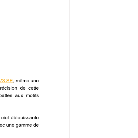
 V3 SE
, même une 
écision de cette 
attes aux motifs 
-ciel éblouissante 
avec une gamme de 