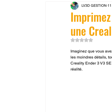
LV3D GESTION
11
CONCESSION LV3D
JEU
Imprimez 
une Creal
SCANNER 3D
Formation 
Noté NaN étoiles su
SEO
filament 3D
Refa
Imaginez que vous avez 
les moindres détails, to
Creality Ender 3 V3 S
Entretien imprimante 3D
p
réalité.
Bambu Lab X2D
fusion 36