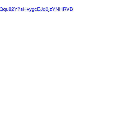
4wHQqu82Y?si=vygcEJd0jzYNHRVB