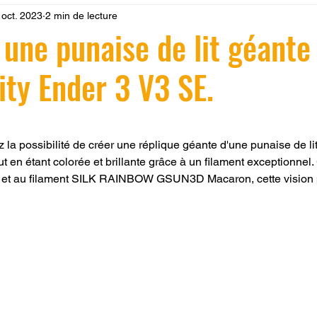
 oct. 2023
2 min de lecture
 LV3D
Formation
filament PLA
imprimante 3d pro
une punaise de lit géante
ity Ender 3 V3 SE.
à l'impression 3D CPF
impression 3D à la demande
F
r 5.
ire une piece en 3D
Filament PETG
Filament ABS
la possibilité de créer une réplique géante d'une punaise de lit
ut en étant colorée et brillante grâce à un filament exceptionnel.
E et au filament SILK RAINBOW GSUN3D Macaron, cette vision 
ostraitement
SNAPMAKER
CRÉALITY SPARK X I7
0
fusion 360
Formation CREALITY PRINT