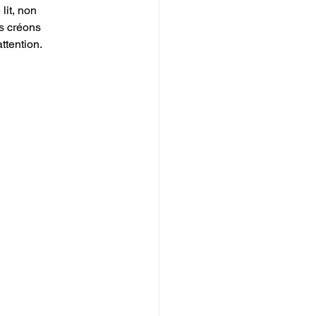
lit, non 
s créons 
ttention.