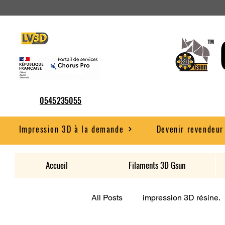
0545235055
Impression 3D à la demande
Devenir revendeur
Accueil
Filaments 3D Gsun
All Posts
impression 3D résine.