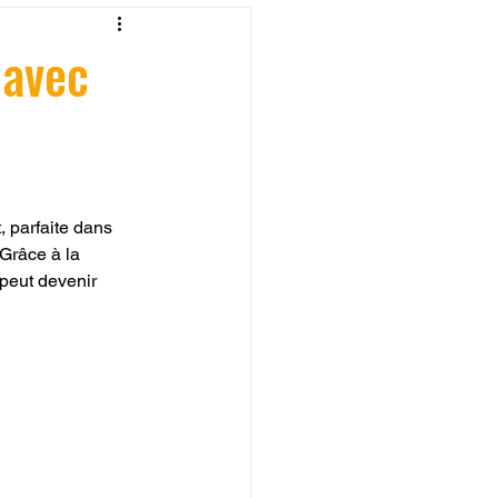
fessionelle
 avec
ormation 3D en ligne.
, parfaite dans 
 Grâce à la 
peut devenir 
CREALITY