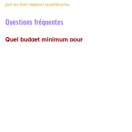
pro au bon rapport qualité-prix
.
Questions fréquentes
Quel budget minimum pour 
une imprimante 3D 
professionnelle ?
Pour une machine de bureau 
réellement professionnelle, comptez à 
partir de 2 000 €. En dessous, vous 
restez sur des modèles semi-
professionnels, utiles pour débuter ou 
prototyper ponctuellement.
Pourquoi deux imprimantes 
au même volume ont-elles 