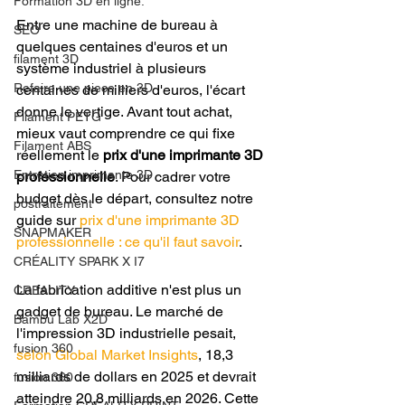
Formation 3D en ligne.
Entre une machine de bureau à 
SEO
quelques centaines d'euros et un 
filament 3D
système industriel à plusieurs 
Refaire une piece en 3D
centaines de milliers d'euros, l'écart 
donne le vertige. Avant tout achat, 
Filament PETG
mieux vaut comprendre ce qui fixe 
Filament ABS
réellement le 
prix d'une imprimante 3D 
Entretien imprimante 3D
professionnelle
. Pour cadrer votre 
budget dès le départ, consultez notre 
postraitement
guide sur 
prix d'une imprimante 3D 
SNAPMAKER
professionnelle : ce qu'il faut savoir
.
CRÉALITY SPARK X I7
La fabrication additive n'est plus un 
CREALITY
gadget de bureau. Le marché de 
Bambu Lab X2D
l'impression 3D industrielle pesait, 
fusion 360
selon Global Market Insights
, 18,3 
milliards de dollars en 2025 et devrait 
fusion 360
atteindre 20,8 milliards en 2026. Cette 