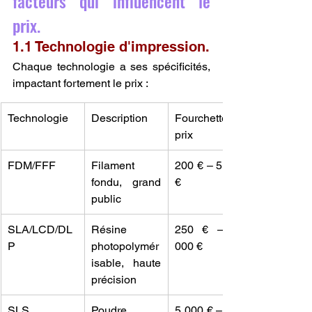
facteurs qui influencent le 
prix.
1.1 Technologie d'impression.
Chaque technologie a ses spécificités, 
impactant fortement le prix :
Technologie
Description
Fourchette de 
prix
FDM/FFF
Filament 
200 € – 5 000 
fondu, grand 
€
public
SLA/LCD/DL
Résine 
250 € – 10 
P
photopolymér
000 €
isable, haute 
précision
SLS
Poudre 
5 000 € – 100 