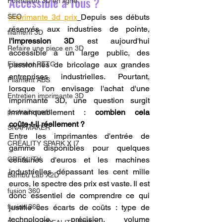
Accessible à Tous ?
Formation 3D en ligne.
imprimante 3d prix
Depuis ses débuts 
SEO
réservés aux industries de pointe, 
filament 3D
l'impression 3D
 est aujourd'hui 
Refaire une piece en 3D
accessible à un large public, des 
passionnés de bricolage aux grandes 
Filament PETG
entreprises industrielles. Pourtant, 
Filament ABS
lorsque l'on envisage l'achat d'une 
Entretien imprimante 3D
imprimante 3D, une question surgit 
immanquablement : 
combien cela 
postraitement
coûte-t-il réellement ?
SNAPMAKER
Entre les imprimantes d'entrée de 
CRÉALITY SPARK X I7
gamme disponibles pour quelques 
centaines d'euros et les machines 
CREALITY
industrielles dépassant les cent mille 
Bambu Lab X2D
euros, le spectre des prix est vaste. Il est 
fusion 360
donc essentiel de comprendre ce qui 
justifie ces écarts de coûts : type de 
fusion 360
technologie, précision, volume 