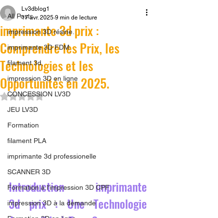
Lv3dblog1
All Posts
17 avr. 2025
9 min de lecture
imprimante 3d prix :
impression 3D résine.
Comprendre les Prix, les
imprimante 3D FDM
Technologies et les
filament 3d,
Opportunités en 2025.
impression 3D en ligne
CONCESSION LV3D
Noté NaN étoiles sur 5.
JEU LV3D
Formation
filament PLA
imprimante 3d professionelle
SCANNER 3D
Introduction imprimante 
Formation à l'impression 3D CPF
3d prix : Une Technologie 
impression 3D à la demande