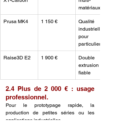
X1-Carbon
multi-
matériaux
Prusa MK4
1 150 €
Qualité 
industrielle 
pour 
particuliers
Raise3D E2
1 900 €
Double 
extrusion 
fiable
2.4 Plus de 2 000 € : usage 
professionnel.
Pour le prototypage rapide, la 
production de petites séries ou les 
applications industrielles.
Modèle
Prix moyen
Points forts