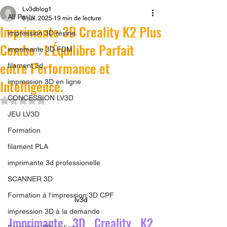
Lv3dblog1
All Posts
6 juil. 2025
19 min de lecture
Imprimante 3D Creality K2 Plus
impression 3D résine.
Combo : L'Équilibre Parfait
imprimante 3D FDM
entre Performance et
filament 3d,
Intelligence.
impression 3D en ligne
CONCESSION LV3D
Noté NaN étoiles sur 5.
JEU LV3D
Formation
filament PLA
imprimante 3d professionelle
SCANNER 3D
Formation à l'impression 3D CPF
lv3d
impression 3D à la demande
Imprimante 3D Creality K2 