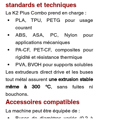
standards et techniques
La K2 Plus Combo prend en charge :
PLA, TPU, PETG pour usage 
courant
ABS, ASA, PC, Nylon pour 
applications mécaniques
PA-CF, PET-CF, composites pour 
rigidité et résistance thermique
PVA, BVOH pour supports solubles
Les extrudeurs direct drive et les buses 
tout métal assurent 
une extrusion stable 
même à 300 °C
, sans fuites ni 
bouchons.
Accessoires compatibles
La machine peut être équipée de :
Buses de diamètres variés (0,2 à 
0,8 mm)
Enceinte chauffée ou filtrée