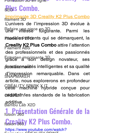
Formation 3D en ligne.
Plus Combo. 
SEO
Imprimante 3D Creality K2 Plus Combo
filament 3D
L’univers de l’impression 3D évolue à 
Refaire une piece en 3D
une vitesse fulgurante. Parmi les 
modèles récents qui se démarquent, la 
Filament PETG
Creality K2 Plus Combo
 attire l’attention 
Filament ABS
des professionnels et des passionnés 
Entretien imprimante 3D
grâce à son design novateur, ses 
fonctionnalités intelligentes et sa qualité 
postraitement
d’impression remarquable. Dans cet 
SNAPMAKER
article, nous explorerons en profondeur 
CRÉALITY SPARK X I7
cette machine hybride conçue pour 
redéfinir les standards de la fabrication 
CREALITY
additive.
Bambu Lab X2D
1. Présentation Générale de la 
fusion 360
Creality K2 Plus Combo.
fusion 360
https://www.youtube.com/watch?