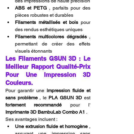
des impressions de haute précision
ABS et PETG
 , parfaits pour des 
pièces robustes et durables
Filaments métallisés et bois
 pour 
des rendus esthétiques uniques
Filaments multicolores dégradés
 , 
permettant de créer des effets 
visuels étonnants
Les Filaments GSUN 3D : Le 
Meilleur Rapport Qualité-Prix 
Pour Une Impression 3D 
Couleurs.
Pour garantir une 
impression fluide et 
sans problème
 , le 
PLA GSUN 3D
 est 
fortement recommandé
 pour l' 
Imprimante 3D BambuLab Combo A1
 .
Ses avantages incluent :
Une extrusion fluide et homogène
 , 
assurant une impression sans 