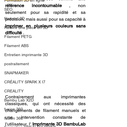
Formation 3D en ligne.
référence incontournable
 , non 
SEO
seulement pour sa rapidité et sa 
filament 3D
précision, mais aussi pour sa capacité à 
imprimer en plusieurs couleurs sans 
Refaire une piece en 3D
difficulté
 .
Filament PETG
Filament ABS
Entretien imprimante 3D
postraitement
SNAPMAKER
CRÉALITY SPARK X I7
CREALITY
Contrairement aux imprimantes 
Bambu Lab X2D
classiques, qui ont nécessité des 
fusion 360
changements de filament manuels et 
une intervention constante de 
fusion 360
l'utilisateur, l' 
Imprimante 3D BambuLab 