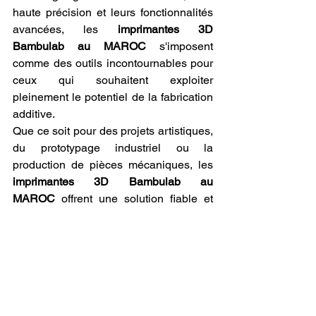
haute précision et leurs fonctionnalités 
avancées, les 
imprimantes 3D 
Bambulab au MAROC
 s'imposent 
comme des outils incontournables pour 
ceux qui souhaitent exploiter 
pleinement le potentiel de la fabrication 
additive.
Que ce soit pour des projets artistiques, 
du prototypage industriel ou la 
production de pièces mécaniques, les 
imprimantes 3D Bambulab au 
MAROC
 offrent une solution fiable et 
efficace, capable de répondre aux défis 
les plus complexes. En combinant 
rapidité d'impression, qualité 
exceptionnelle et compatibilité avec des 
matériaux standards et techniques, 
elles permettent à chacun d'explorer 