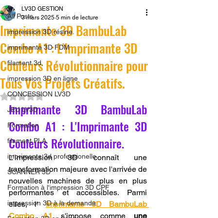
LV3D GESTION
All Posts
3 mars 2025
5 min de lecture
Imprimante 3D BambuLab
impression 3D résine.
Combo A1 : L'Imprimante 3D
imprimante 3D FDM
Couleurs Révolutionnaire pour
filament 3d,
Tous Vos Projets Créatifs.
impression 3D en ligne
CONCESSION LV3D
Noté NaN étoiles sur 5.
Imprimante 3D BambuLab 
JEU LV3D
Combo A1 : L'Imprimante 3D 
Formation
Couleurs Révolutionnaire.
filament PLA
imprimante 3d professionelle
L'impression 3D connaît une 
transformation majeure avec l'arrivée de 
SCANNER 3D
nouvelles machines de plus en plus 
Formation à l'impression 3D CPF
performantes et accessibles. Parmi 
impression 3D à la demande
elles, l' 
Imprimante 3D BambuLab 
Combo A1
 s'impose comme 
une 