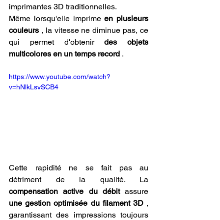
imprimantes 3D traditionnelles.
Même lorsqu'elle imprime 
en plusieurs 
couleurs
 , la vitesse ne diminue pas, ce 
qui permet d'obtenir 
des objets 
multicolores en un temps record
 .
https://www.youtube.com/watch?
v=hNlkLsvSCB4
Cette rapidité ne se fait pas au 
détriment de la qualité. La 
compensation active du débit
 assure 
une gestion optimisée du filament 3D
 , 
garantissant des impressions toujours 