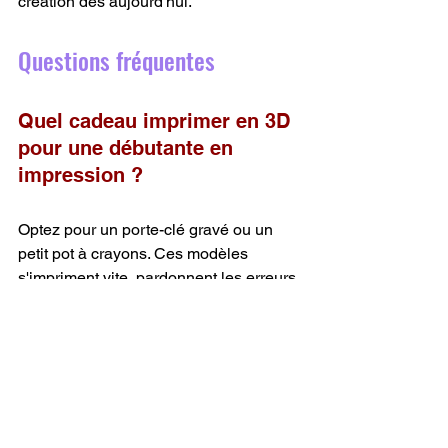
création dès aujourd'hui.
Questions fréquentes
Quel cadeau imprimer en 3D 
pour une débutante en 
impression ?
Optez pour un porte-clé gravé ou un 
petit pot à crayons. Ces modèles 
s'impriment vite, pardonnent les erreurs 
de réglage et ne consomment que 
quelques grammes de filament PLA.
Quel filament choisir pour 
un cadeau de fête des mères 
?