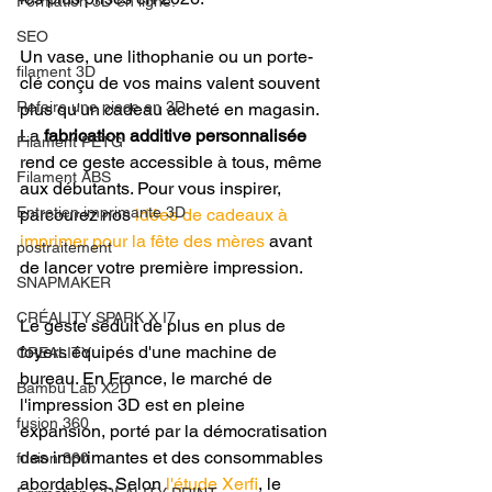
Formation 3D en ligne.
SEO
Un vase, une lithophanie ou un porte-
filament 3D
clé conçu de vos mains valent souvent 
Refaire une piece en 3D
plus qu'un cadeau acheté en magasin. 
La 
fabrication additive personnalisée
Filament PETG
rend ce geste accessible à tous, même 
Filament ABS
aux débutants. Pour vous inspirer, 
Entretien imprimante 3D
parcourez nos 
idées de cadeaux à 
imprimer pour la fête des mères
 avant 
postraitement
de lancer votre première impression.
SNAPMAKER
CRÉALITY SPARK X I7
Le geste séduit de plus en plus de 
foyers équipés d'une machine de 
CREALITY
bureau. En France, le marché de 
Bambu Lab X2D
l'impression 3D est en pleine 
fusion 360
expansion, porté par la démocratisation 
des imprimantes et des consommables 
fusion 360
abordables. Selon 
l'étude Xerfi
, le 