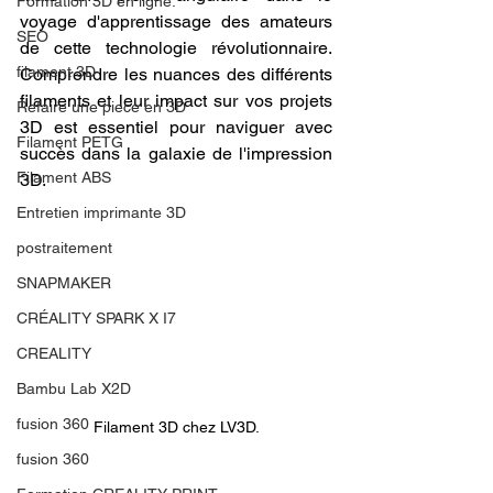
Formation 3D en ligne.
voyage d'apprentissage des amateurs 
SEO
de cette technologie révolutionnaire. 
filament 3D
Comprendre les nuances des différents 
filaments et leur impact sur vos projets 
Refaire une piece en 3D
3D est essentiel pour naviguer avec 
Filament PETG
succès dans la galaxie de l'impression 
Filament ABS
3D.
Entretien imprimante 3D
postraitement
SNAPMAKER
CRÉALITY SPARK X I7
CREALITY
Bambu Lab X2D
fusion 360
Filament 3D chez LV3D.
fusion 360