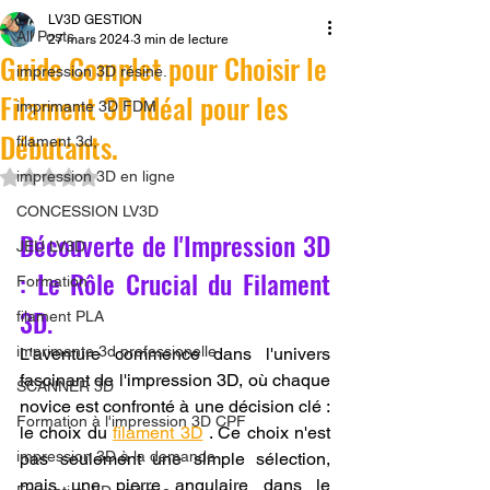
LV3D GESTION
All Posts
27 mars 2024
3 min de lecture
Guide Complet pour Choisir le
impression 3D résine.
Filament 3D Idéal pour les
imprimante 3D FDM
Débutants.
filament 3d,
Noté NaN étoiles sur 5.
impression 3D en ligne
CONCESSION LV3D
Découverte de l'Impression 3D 
JEU LV3D
: Le Rôle Crucial du Filament 
Formation
3D.
filament PLA
imprimante 3d professionelle
L'aventure commence dans l'univers 
fascinant de l'impression 3D, où chaque 
SCANNER 3D
novice est confronté à une décision clé : 
Formation à l'impression 3D CPF
le choix du 
filament 3D
 . Ce choix n'est 
impression 3D à la demande
pas seulement une simple sélection, 
mais une pierre angulaire dans le 