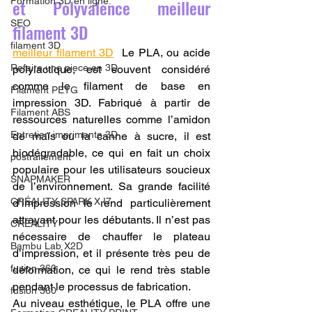
et Polyvalence meilleur 
Formation 3D en ligne.
SEO
filament 3D
filament 3D
meilleur filament 3D
  Le PLA, ou acide 
Refaire une piece en 3D
polylactique, est souvent considéré 
comme le filament de base en 
Filament PETG
impression 3D. Fabriqué à partir de 
Filament ABS
ressources naturelles comme l’amidon 
Entretien imprimante 3D
de maïs ou la canne à sucre, il est 
biodégradable, ce qui en fait un choix 
postraitement
populaire pour les utilisateurs soucieux 
SNAPMAKER
de l’environnement. Sa grande facilité 
CRÉALITY SPARK X I7
d’impression le rend particulièrement 
attrayant pour les débutants. Il n’est pas 
CREALITY
nécessaire de chauffer le plateau 
Bambu Lab X2D
d’impression, et il présente très peu de 
fusion 360
déformation, ce qui le rend très stable 
pendant le processus de fabrication.
fusion 360
Au niveau esthétique, le PLA offre une 