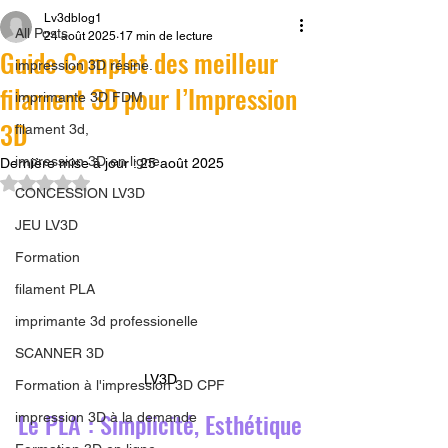
Lv3dblog1
All Posts
24 août 2025
17 min de lecture
Guide Complet des meilleur
impression 3D résine.
filament 3D pour l’Impression
imprimante 3D FDM
3D
filament 3d,
impression 3D en ligne
Dernière mise à jour :
25 août 2025
Noté NaN étoiles sur 5.
CONCESSION LV3D
JEU LV3D
Formation
filament PLA
imprimante 3d professionelle
SCANNER 3D
LV3D
Formation à l'impression 3D CPF
Le PLA : Simplicité, Esthétique 
impression 3D à la demande