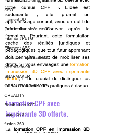
formation : « imprimante 3D offerte avec 
Formation 3D en ligne.
votre cursus CPF ». L'idée est 
SEO
séduisante ; elle promet un 
filament 3D
apprentissage concret, avec un outil de 
production à conserver après la 
Refaire une piece en 3D
formation. Pourtant, cette formulation 
Filament PETG
cache des réalités juridiques et 
Filament ABS
pédagogiques que tout futur apprenant 
doit connaître avant de mobiliser ses 
Entretien imprimante 3D
droits. Si vous envisagez une 
formation 
postraitement
impression 3D CPF avec imprimante 
SNAPMAKER
offerte
, il est crucial de distinguer les 
offres conformes des pratiques à risque.
CRÉALITY SPARK X I7
CREALITY
Formation CPF avec 
Bambu Lab X2D
imprimante 3D offerte.
fusion 360
fusion 360
La 
formation CPF en impression 3D 