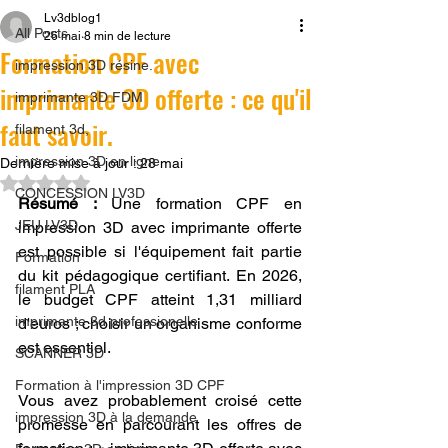
Lv3dblog1
All Posts
26 mai
8 min de lecture
Formation CPF avec
impression 3D résine.
imprimante 3D offerte : ce qu'il
imprimante 3D FDM
faut savoir.
filament 3d,
impression 3D en ligne
Dernière mise à jour :
28 mai
Noté NaN étoiles sur 5.
CONCESSION LV3D
Résumé :
 Une formation CPF en 
JEU LV3D
impression 3D avec imprimante offerte 
est possible si l'équipement fait partie 
Formation
du kit pédagogique certifiant. En 2026, 
filament PLA
le budget CPF atteint 1,31 milliard 
imprimante 3d professionelle
d'euros ; choisir un organisme conforme 
est essentiel.
SCANNER 3D
Formation à l'impression 3D CPF
Vous avez probablement croisé cette 
impression 3D à la demande
promesse en parcourant les offres de 