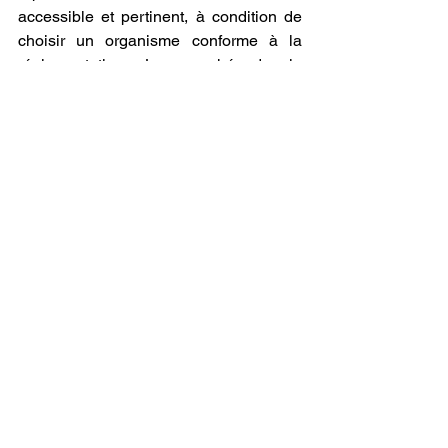
accessible et pertinent, à condition de 
choisir un organisme conforme à la 
réglementation. Le marché de la 
fabrication additive croît à un rythme 
soutenu, les budgets de formation 
publics se resserrent, et les 
certifications deviennent plus sélectives 
: c'est maintenant qu'il faut agir. 
L'accompagnement pédagogique, le 
matériel adapté et la certification 
reconnue sont les trois critères qui 
doivent guider votre choix. GSUN 3D 
France vous accompagne tout au long 
de ce parcours, de la formation à la 
fourniture de 
filaments de qualité
 livrés 
rapidement depuis la France. Pour 
démarrer votre projet dès aujourd'hui, 
découvrez 
notre formation à 