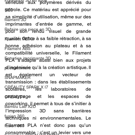
Formation 3D en ligne.
sérieuse aux polymères dérivés du 
pétrole. Ce matériau est apprécié pour 
SEO
sa simplicité d’utilisation, même sur des 
filament 3D
imprimantes d’entrée de gamme, et 
Refaire une piece en 3D
pour son rendu visuel de grande 
qualité. Grâce à sa faible rétraction, à sa 
Filament PETG
bonne adhésion au plateau et à sa 
Filament ABS
compatibilité universelle, le Filament 
Entretien imprimante 3D
PLA s’adapte aussi bien aux projets 
d’ingénierie qu’à la création artistique. Il 
postraitement
est également un vecteur de 
SNAPMAKER
transmission : dans les établissements 
CRÉALITY SPARK X I7
scolaires, les laboratoires de 
prototypage et les espaces de 
CREALITY
coworking, il permet à tous de s’initier à 
Bambu Lab X2D
l’impression 3D sans barrières 
fusion 360
techniques ni environnementales. Le 
Filament PLA n’est donc pas qu’un 
fusion 360
consommable : c’est un levier vers une 