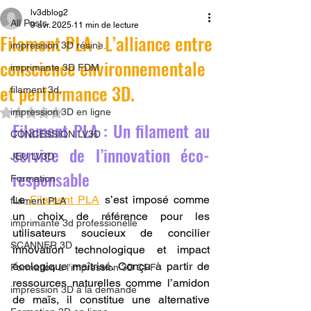
lv3dblog2
All Posts
9 avr. 2025
11 min de lecture
Filament PLA : L’alliance entre
impression 3D résine.
conscience environnementale
imprimante 3D FDM
et performance 3D.
filament 3d,
Noté NaN étoiles sur 5.
impression 3D en ligne
Filament PLA : Un filament au 
CONCESSION LV3D
service de l’innovation éco-
JEU LV3D
responsable
Formation
Le
 Filament PLA
 s’est imposé comme 
filament PLA
un choix de référence pour les 
imprimante 3d professionelle
utilisateurs soucieux de concilier 
SCANNER 3D
innovation technologique et impact 
écologique maîtrisé. Conçu à partir de 
Formation à l'impression 3D CPF
ressources naturelles comme l’amidon 
impression 3D à la demande
de maïs, il constitue une alternative 