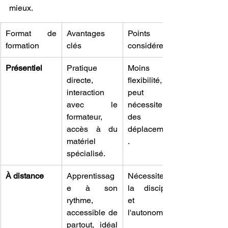
mieux.
Format de 
Avantages 
Points à 
formation
clés
considérer
Présentiel
Pratique 
Moins de 
directe, 
flexibilité, 
interaction 
peut 
avec le 
nécessiter 
formateur, 
des 
accès à du 
déplacements
matériel 
.
spécialisé.
À distance
Apprentissag
Nécessite de 
e à son 
la discipline 
rythme, 
et de 
accessible de 
l'autonomie.
partout, idéal 