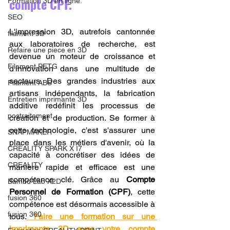
compte CPF.
Formation 3D en ligne.
SEO
L'impression 3D, autrefois cantonnée 
filament 3D
aux laboratoires de recherche, est 
Refaire une piece en 3D
devenue un moteur de croissance et 
Filament PETG
d'innovation dans une multitude de 
secteurs. Des grandes industries aux 
Filament ABS
artisans indépendants, la fabrication 
Entretien imprimante 3D
additive redéfinit les processus de 
postraitement
création et de production. Se former à 
cette technologie, c'est s'assurer une 
SNAPMAKER
place dans les métiers d'avenir, où la 
CRÉALITY SPARK X I7
capacité à concrétiser des idées de 
CREALITY
manière rapide et efficace est une 
compétence clé. Grâce au 
Compte 
Bambu Lab X2D
Personnel de Formation (CPF)
, cette 
fusion 360
compétence est désormais accessible à 
fusion 360
tous.
Faire une formation sur une 
imprimante 3D avec votre compte 