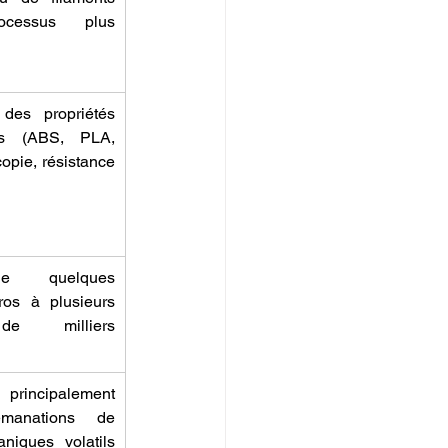
ocessus plus 
des propriétés 
s (ABS, PLA, 
opie, résistance 
de quelques 
ros à plusieurs 
de milliers 
 principalement 
manations de 
iques volatils 