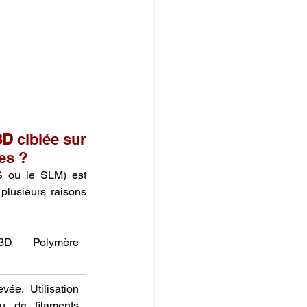
3D
 ciblée sur 
es ?
 ou le SLM) est 
lusieurs raisons 
3D Polymère 
ée. Utilisation 
 de filaments 