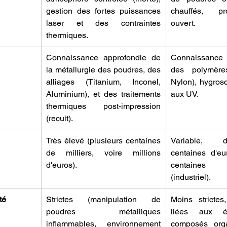
gestion des fortes puissances 
chauffés, pr
laser et des contraintes 
ouvert.
thermiques.
Connaissance approfondie de 
Connaissance 
la métallurgie des poudres, des 
des polymère
alliages (Titanium, Inconel, 
Nylon), hygrosc
Aluminium), et des traitements 
aux UV.
thermiques post-impression 
(recuit).
Très élevé (plusieurs centaines 
Variable, 
de milliers, voire millions 
centaines d'eu
d'euros).
centaines 
(industriel).
té
Strictes (manipulation de 
Moins strictes,
poudres métalliques 
liées aux é
inflammables, environnement 
composés organ