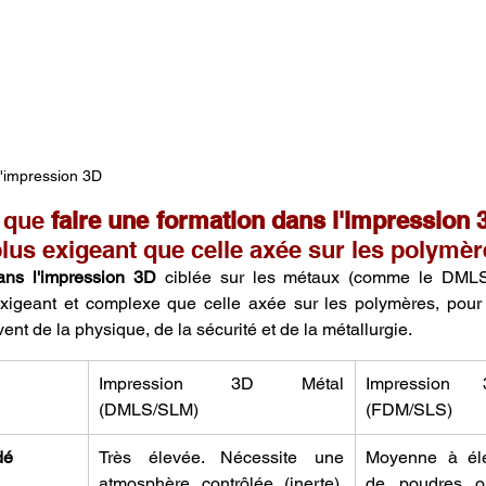
l'impression 3D
 que 
faire une formation dans l'impression 
plus exigeant que celle axée sur les polymèr
ans l'impression 3D
 ciblée sur les métaux (comme le DMLS
xigeant et complexe que celle axée sur les polymères, pour p
nt de la physique, de la sécurité et de la métallurgie.
Impression 3D Métal 
Impression 
(DMLS/SLM)
(FDM/SLS)
dé
Très élevée. Nécessite une 
Moyenne à élev
atmosphère contrôlée (inerte), 
de poudres ou