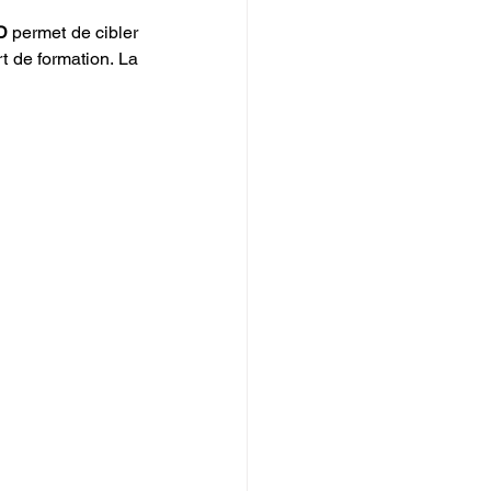
D
 permet de cibler 
les programmes les plus pertinents et d'optimiser le retour sur investissement de l'effort de formation. La 