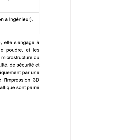
en à Ingénieur).
, elle s'engage à 
e poudre, et les 
microstructure du 
té, de sécurité et 
les coûts des matériaux impliquent une rigueur et une expertise (souvent acquises uniquement par une 
 l'impression 3D 
allique sont parmi 