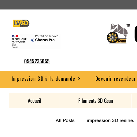
0545235055
Impression 3D à la demande
Devenir revendeur
Accueil
Filaments 3D Gsun
All Posts
impression 3D résine.