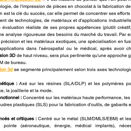
ologie, de l'impression de pièces en chocolat à la fabrication d
n est la clé du succès, car elle permet de concentrer ses efforts
t de technologies, de matériaux et d'applications industrielles.
 évaluation réaliste de ses propres appétences (plutôt créatif, 
 une analyse rigoureuse des besoins du marché du travail. Par ex
récision et les matériaux exotiques, une spécialisation en fusio
pplications dans l'aérospatial ou le médical, après avoir ch
ssion 3D
 de haut niveau, sera plus pertinente qu'une approche gé
DM de bureau.
ion 3d
 se segmente principalement selon trois axes technologiqu
hétique :
 Axé sur les résines (SLA/DLP) et les polymères pou
xe, la joaillerie et la mode.
onctionnel :
 Concentré sur les matériaux haute performance, le
oudres plastiques (SLS) pour la fabrication d'outils, de gabarits e
cés et critiques :
 Centré sur le métal (SLM/DMLS/EBM) et les
 pointe (aéronautique, énergie, médical implants), néces