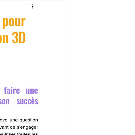
fessionelle
 pour
on 3D
ormation 3D en ligne.
CREALITY
 
faire une 
on succès 
lève une question 
vant de s'engager 
îtriser toutes les 