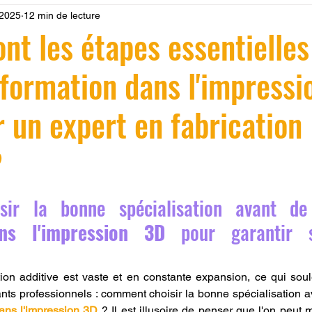
 2025
12 min de lecture
 LV3D
Formation
filament PLA
imprimante 3d pro
ont les étapes essentielles
 formation dans l'impressi
à l'impression 3D CPF
impression 3D à la demande
F
r un expert en fabrication
ire une piece en 3D
Filament PETG
Filament ABS
?
ostraitement
SNAPMAKER
CRÉALITY SPARK X I7
r 5.
sir la bonne spécialisation avant de
ns l'impression 3D
 pour garantir s
0
fusion 360
Formation CREALITY PRINT
ation additive est vaste et en constante expansion, ce qui sou
ants professionnels : comment choisir la bonne spécialisation a
dans l'impression 3D
 ? Il est illusoire de penser que l'on peut ma