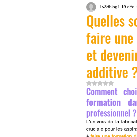
Lv3dblog1
19 déc.
CONCESSION LV3D
JEU
Quelles s
faire une
SCANNER 3D
Formation 
et deveni
SEO
filament 3D
Refa
additive 
Entretien imprimante 3D
p
Noté NaN étoiles su
Comment choi
formation da
Bambu Lab X2D
fusion 36
professionnel ?
L'univers de la fabric
cruciale pour les aspir
à 
faire une formation 