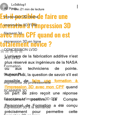
Lv3dblog1
All Posts
7 févr.
21 min de lecture
Est-il possible de faire une
impression 3D résine.
formation à l'impression 3D
imprimante 3D FDM
avec mon CPF quand on est
filament 3d,
totalement novice ?
impression 3D en ligne
CONCESSION LV3D
Noté NaN étoiles sur 5.
L'univers de la fabrication additive n'est 
JEU LV3D
plus réservé aux ingénieurs de la NASA 
Formation
ou aux techniciens de pointe. 
filament PLA
Aujourd'hui, la question de savoir s'il est 
possible de 
faire une formation à 
imprimante 3d professionelle
l'impression 3D avec mon CPF
 quand 
SCANNER 3D
on part de zéro reçoit une réponse 
Formation à l'impression 3D CPF
résolument positive. Le Compte 
Personnel de Formation a été conçu 
impression 3D à la demande
précisément pour permettre cette 