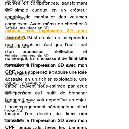
Formation 3D en ligne.
montée en compétences, transformant 
SEO
un simple curieux en un créateur 
capable de manipuler des volumes 
filament 3D
complexes. Avant même de chercher à 
Refaire une piece en 3D
acheter mon imprimante 3D pour 
Filament PETG
débutant
, il est crucial de comprendre 
que la machine n'est que l'outil final 
Filament ABS
d'un processus intellectuel et 
Entretien imprimante 3D
numérique. En choisissant de 
faire une 
postraitement
formation à l'impression 3D avec mon 
CPF
, vous apprenez à traduire une idée 
SNAPMAKER
abstraite en un fichier exploitable, une 
CRÉALITY SPARK X I7
étape souvent sous-estimée par ceux 
CREALITY
qui pensent qu'il suffit de brancher 
l'appareil pour voir apparaître un objet. 
Bambu Lab X2D
L'accompagnement pédagogique offert 
fusion 360
lorsque l'on décide de 
faire une 
fusion 360
formation à l'impression 3D avec mon 
CPF
 permet de lever les barrières 