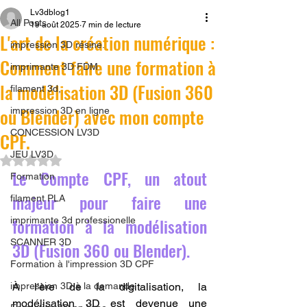
Lv3dblog1
All Posts
19 août 2025
7 min de lecture
L'art de la création numérique :
impression 3D résine.
Comment faire une formation à
imprimante 3D FDM
la modélisation 3D (Fusion 360
filament 3d,
ou Blender) avec mon compte
impression 3D en ligne
CONCESSION LV3D
CPF.
JEU LV3D
Noté NaN étoiles sur 5.
Le Compte CPF, un atout 
Formation
majeur pour faire une 
filament PLA
formation à la modélisation 
imprimante 3d professionelle
SCANNER 3D
3D (Fusion 360 ou Blender).
Formation à l'impression 3D CPF
impression 3D à la demande
À l'ère de la digitalisation, la 
modélisation 3D est devenue une 