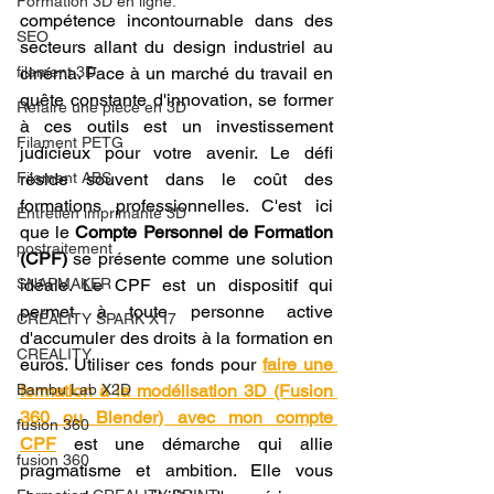
Formation 3D en ligne.
compétence incontournable dans des 
SEO
secteurs allant du design industriel au 
filament 3D
cinéma. Face à un marché du travail en 
quête constante d'innovation, se former 
Refaire une piece en 3D
à ces outils est un investissement 
Filament PETG
judicieux pour votre avenir. Le défi 
Filament ABS
réside souvent dans le coût des 
formations professionnelles. C'est ici 
Entretien imprimante 3D
que le 
Compte Personnel de Formation 
postraitement
(CPF)
 se présente comme une solution 
SNAPMAKER
idéale. Le CPF est un dispositif qui 
permet à toute personne active 
CRÉALITY SPARK X I7
d'accumuler des droits à la formation en 
CREALITY
euros. Utiliser ces fonds pour 
faire une 
Bambu Lab X2D
formation à la modélisation 3D (Fusion 
360 ou Blender) avec mon compte 
fusion 360
CPF
 est une démarche qui allie 
fusion 360
pragmatisme et ambition. Elle vous 