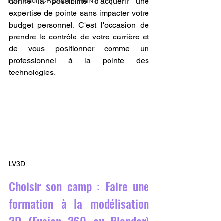
Formation CREALITY PRINT
donne la possibilité d'acquérir une 
expertise de pointe sans impacter votre 
budget personnel. C'est l'occasion de 
prendre le contrôle de votre carrière et 
de vous positionner comme un 
professionnel à la pointe des 
technologies.
LV3D
Choisir son camp : Faire une 
formation à la modélisation 
3D (Fusion 360 ou Blender) 