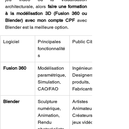
architecturale, alors 
faire une formation 
à la modélisation 3D (Fusion 360 ou 
Blender) avec mon compte CPF
 avec 
Blender est la meilleure option.
Logiciel
Principales 
Public Cible
fonctionnalité
s
Fusion 360
Modélisation 
Ingénieurs, 
paramétrique, 
Designers 
Simulation, 
produits, 
CAO/FAO
Fabricants
Blender
Sculpture 
Artistes 3D, 
numérique, 
Animateurs, 
Animation, 
Créateurs de 
Rendu 
jeux vidéo