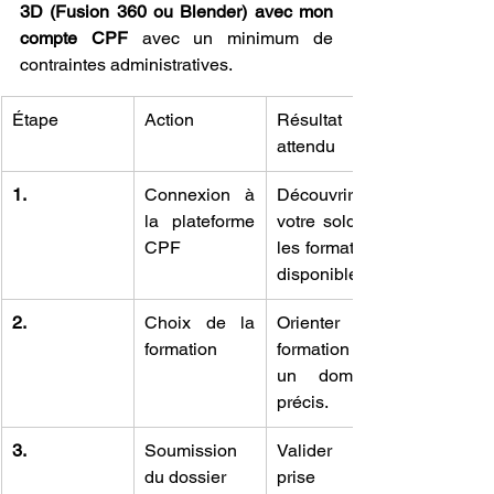
3D (Fusion 360 ou Blender) avec mon 
compte CPF
 avec un minimum de 
contraintes administratives.
Étape
Action
Résultat 
attendu
1.
Connexion à 
Découvrir 
la plateforme 
votre solde et 
CPF
les formations 
disponibles.
2.
Choix de la 
Orienter la 
formation
formation vers 
un domaine 
précis.
3.
Soumission 
Valider la 
du dossier
prise en 