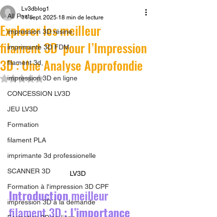
Lv3dblog1
All Posts
14 sept. 2025
18 min de lecture
Explorer les meilleur
impression 3D résine.
filament 3D pour l’Impression
imprimante 3D FDM
3D : Une Analyse Approfondie
filament 3d,
Noté NaN étoiles sur 5.
impression 3D en ligne
CONCESSION LV3D
JEU LV3D
Formation
filament PLA
imprimante 3d professionelle
SCANNER 3D
LV3D
Formation à l'impression 3D CPF
Introduction 
meilleur 
impression 3D à la demande
filament 3D
 : l’importance 