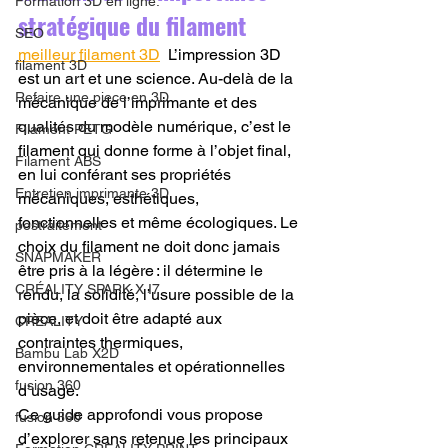
Formation 3D en ligne.
stratégique du filament
SEO
meilleur filament 3D
  L’impression 3D 
filament 3D
est un art et une science. Au-delà de la 
Refaire une piece en 3D
mécanique de l’imprimante et des 
qualités du modèle numérique, c’est le 
Filament PETG
filament qui donne forme à l’objet final, 
Filament ABS
en lui conférant ses propriétés 
Entretien imprimante 3D
mécaniques, esthétiques, 
fonctionnelles et même écologiques. Le 
postraitement
choix du filament ne doit donc jamais 
SNAPMAKER
être pris à la légère : il détermine le 
CRÉALITY SPARK X I7
rendu, la solidité, l’usure possible de la 
pièce, et doit être adapté aux 
CREALITY
contraintes thermiques, 
Bambu Lab X2D
environnementales et opérationnelles 
fusion 360
d’usage.
Ce guide approfondi vous propose 
fusion 360
d’explorer sans retenue les principaux 