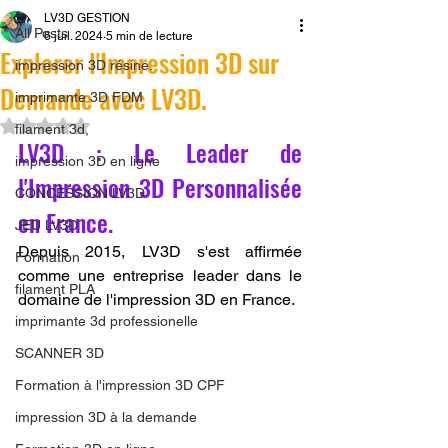
LV3D GESTION
All Posts
6 juil. 2024
5 min de lecture
Explorer l'Impression 3D sur
impression 3D résine.
Demande avec LV3D.
imprimante 3D FDM
Noté NaN étoiles sur 5.
filament 3d,
LV3D : Le Leader de 
impression 3D en ligne
l'Impression 3D Personnalisée 
CONCESSION LV3D
en France.
JEU LV3D
Depuis 2015, LV3D s'est affirmée 
Formation
comme une entreprise leader dans le 
filament PLA
domaine de l'impression 3D en France. 
imprimante 3d professionelle
SCANNER 3D
Formation à l'impression 3D CPF
impression 3D à la demande