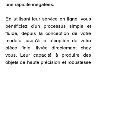
une rapidité inégalées.
En utilisant leur service en ligne, vous 
bénéficiez d'un processus simple et 
fluide, depuis la conception de votre 
modèle jusqu'à la réception de votre 
pièce finie, livrée directement chez 
vous. Leur capacité à produire des 
objets de haute précision et robustesse 
fait de LV3D un choix de confiance pour 
des projets variés, qu'il s'agisse de 
prototypage rapide, de création d'objets 
personnalisés ou de production de 
composants fonctionnels.
LV3D est également spécialisé dans 
l'impression 3D de pièces pour 
automobile ou électroménager, offrant 
des solutions sur mesure pour des 