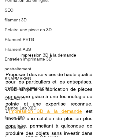
Formation 3D en ligne.
SEO
filament 3D
Refaire une piece en 3D
Filament PETG
Filament ABS
impression 3D à la demande 
Entretien imprimante 3D
postraitement
Proposant des services de haute qualité 
SNAPMAKER
pour les particuliers et les entreprises, 
CRÉALITY SPARK X I7
LV3D simplifie la fabrication de pièces 
sur mesure grâce à une technologie de 
CREALITY
pointe et une expertise reconnue. 
Bambu Lab X2D
L'
impression 3D à la demande
 est 
fusion 360
devenue une solution de plus en plus 
populaire, permettant à quiconque de 
fusion 360
produire des objets sans investir dans 