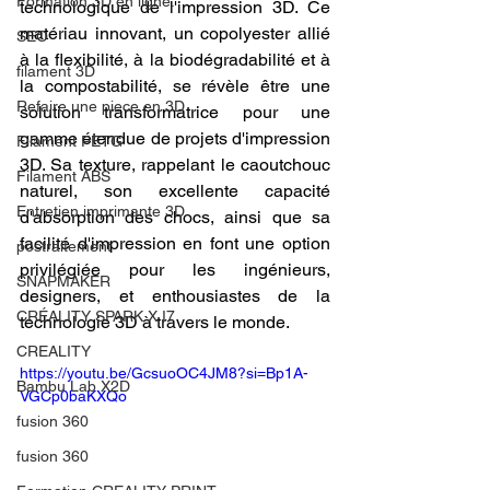
Formation 3D en ligne.
technologique de l'impression 3D. Ce 
matériau innovant, un copolyester allié 
SEO
à la flexibilité, à la biodégradabilité et à 
filament 3D
la compostabilité, se révèle être une 
Refaire une piece en 3D
solution transformatrice pour une 
gamme étendue de projets d'impression 
Filament PETG
3D. Sa texture, rappelant le caoutchouc 
Filament ABS
naturel, son excellente capacité 
Entretien imprimante 3D
d'absorption des chocs, ainsi que sa 
facilité d'impression en font une option 
postraitement
privilégiée pour les ingénieurs, 
SNAPMAKER
designers, et enthousiastes de la 
CRÉALITY SPARK X I7
technologie 3D à travers le monde.
CREALITY
https://youtu.be/GcsuoOC4JM8?si=Bp1A-
Bambu Lab X2D
VGCp0baKXQo
fusion 360
fusion 360