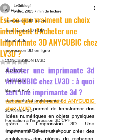
Lv3dblog1
All Posts
5 déc. 2025
7 min de lecture
Est-ce que vraiment un choix
impression 3D résine.
intelligent d'Acheter une
imprimante 3D FDM
Imprimante 3D ANYCUBIC chez
filament 3d,
LV3D ?
impression 3D en ligne
CONCESSION LV3D
Noté NaN étoiles sur 5.
Acheter une imprimante 3d 
JEU LV3D
ANYCUBIC chez LV3D : à quoi 
Formation
sert une imprimante 3d ?
filament PLA
imprimante 3d professionelle
Acheter une imprimante 3d ANYCUBIC 
chez LV3D
 permet de transformer des 
SCANNER 3D
idées numériques en objets physiques 
Formation à l'impression 3D CPF
grâce à l’impression 3D. Une 
impression 3D à la demande
imprimante 3d est utile pour créer des 
prototypes, des pièces de rechange, 