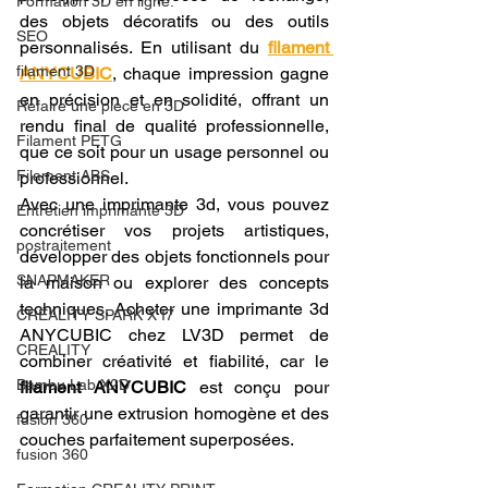
Formation 3D en ligne.
des objets décoratifs ou des outils 
SEO
personnalisés. En utilisant du 
filament 
filament 3D
ANYCUBIC
, chaque impression gagne 
en précision et en solidité, offrant un 
Refaire une piece en 3D
rendu final de qualité professionnelle, 
Filament PETG
que ce soit pour un usage personnel ou 
Filament ABS
professionnel.
Avec une imprimante 3d, vous pouvez 
Entretien imprimante 3D
concrétiser vos projets artistiques, 
postraitement
développer des objets fonctionnels pour 
SNAPMAKER
la maison ou explorer des concepts 
techniques. Acheter une imprimante 3d 
CRÉALITY SPARK X I7
ANYCUBIC chez LV3D permet de 
CREALITY
combiner créativité et fiabilité, car le 
Bambu Lab X2D
filament ANYCUBIC
 est conçu pour 
garantir une extrusion homogène et des 
fusion 360
couches parfaitement superposées.
fusion 360